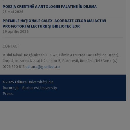
POEZIA CREȘTINĂ A ANTOLOGIEI PALATINE ÎN DILEMA
25 mai 2026
PREMIILE NAȚIONALE GALEX, ACORDATE CELOR MAI ACTIVI
PROMOTORI AI LECTURII ȘI BIBLIOTECILOR
29 aprilie 2026
CONTACT
B-dul Mihail Kogălniceanu 36-46, Cămin A (curtea Facultății de Drept),
Corp A, Intrarea A, etaj 1-2 sector 5, București, România Tel/Fax: + (4)
0726 390 815
editura@g.unibuc.ro
©2025 Editura Universității din
București - Bucharest University
Press