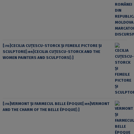
[:ro]CECILIA CUŢESCU-STORCK ŞI FEMEILE PICTORE ŞI
SCULPTORE[:en]CECILIA CUŢESCU-STORCK AND THE
WOMEN PAINTERS AND SCULPTORS[:]
[:ro]VERMONT ȘI FARMECUL BELLE ÉPOQUE[:en]VERMONT
AND THE CHARM OF THE BELLE ÉPOQUE[:]