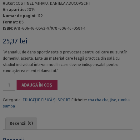
Autor:
COSTINEL MIHAIU, DANIELA ADUCOVSCHI
An aparitie:
2014
Numar de pagini:
172
Format:
B5
ISBN:
978-606-16-0543-9/978-606-16-0581-1
25,37
lei
“Manualul de dans sportiv este o provocare pentru cei care nu sunt în
domeniul acesta. Este un material care leagă practica din sală cu
studiul individual într-un mod în care devine indispensabil pentru
cunoaşterea esenţei dansului.”
Cantitate
ADAUGĂ ÎN COȘ
DANSUL
SPORTIV
Categorie:
EDUCAȚIE FIZICĂ ȘI SPORT
Etichete:
cha cha cha
,
jive
,
rumba
,
PE
samba
ÎNŢELESUL
TUTUROR.
VOL.
Recenzii (0)
2:
SECŢIUNEA
LATINO