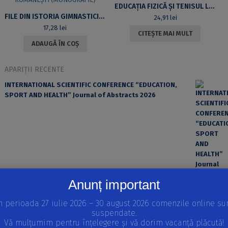
EDUCAȚIA FIZICĂ ȘI TENISUL LA STUDENȚI
FILE DIN ISTORIA GIMNASTICII ROMÂNEȘTI (MONOGRAFIE)
24,91
lei
17,28
lei
CITEȘTE MAI MULT
ADAUGĂ ÎN COȘ
APARIȚII RECENTE
INTERNATIONAL SCIENTIFIC CONFERENCE “EDUCATION,
SPORT AND HEALTH” Journal of Abstracts 2026
Anunț important
n perioada 27 iulie 2026 – 30 august 2026 comenzile online su
suspendate.
EROAREA ȘI FACTORUL UMAN ÎN PRACTICA MEDICALĂ
Vă mulțumim pentru înțelegere și vă dorim vacanță plăcută!