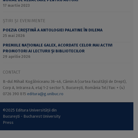
17 martie 2023
ȘTIRI ȘI EVENIMENTE
POEZIA CREȘTINĂ A ANTOLOGIEI PALATINE ÎN DILEMA
25 mai 2026
PREMIILE NAȚIONALE GALEX, ACORDATE CELOR MAI ACTIVI
PROMOTORI AI LECTURII ȘI BIBLIOTECILOR
29 aprilie 2026
CONTACT
B-dul Mihail Kogălniceanu 36-46, Cămin A (curtea Facultății de Drept),
Corp A, Intrarea A, etaj 1-2 sector 5, București, România Tel/Fax: + (4)
0726 390 815
editura@g.unibuc.ro
©2025 Editura Universității din
București - Bucharest University
Press