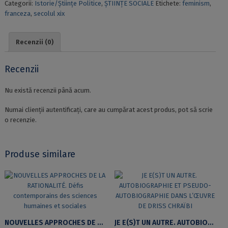
Categorii:
Istorie/Științe Politice
,
ȘTIINȚE SOCIALE
Etichete:
feminism
,
AU
franceza
,
secolul xix
FORUM.
POUR
UNE
Recenzii (0)
SOCIOGENÈSE
DU
FÉMINISME
Recenzii
ROUMAIN
AU
Nu există recenzii până acum.
XIXe
SIÈCLE
Numai clienții autentificați, care au cumpărat acest produs, pot să scrie
o recenzie.
Produse similare
NOUVELLES APPROCHES DE LA RATIONALITÉ. DÉFIS CONTEMPORAINS DES SCIENCES HUMAINES ET SOCIALES
JE E(S)T UN AUTRE. AUTOBIOGRAPHIE ET PSEUDO-AUTOBIOGRAPHIE DANS L’ŒUVRE DE DRISS CHRAÏBI