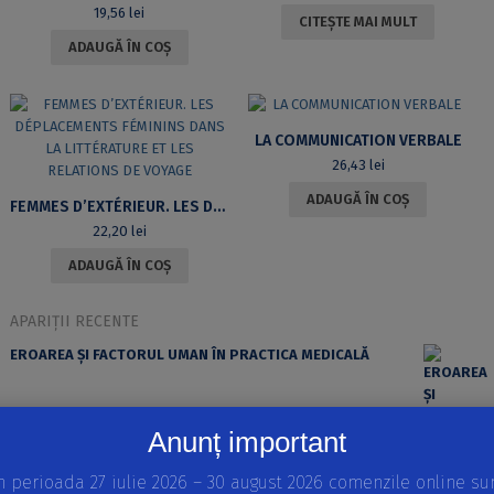
19,56
lei
CITEȘTE MAI MULT
ADAUGĂ ÎN COȘ
LA COMMUNICATION VERBALE
26,43
lei
ADAUGĂ ÎN COȘ
FEMMES D’EXTÉRIEUR. LES DÉPLACEMENTS FÉMININS DANS LA LITTÉRATURE ET LES RELATIONS DE VOYAGE
22,20
lei
ADAUGĂ ÎN COȘ
APARIȚII RECENTE
EROAREA ȘI FACTORUL UMAN ÎN PRACTICA MEDICALĂ
Anunț important
n perioada 27 iulie 2026 – 30 august 2026 comenzile online su