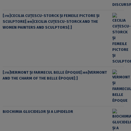
[:ro]CECILIA CUŢESCU-STORCK ŞI FEMEILE PICTORE ŞI
SCULPTORE[:en]CECILIA CUŢESCU-STORCK AND THE
WOMEN PAINTERS AND SCULPTORS[:]
[:ro]VERMONT ȘI FARMECUL BELLE ÉPOQUE[:en]VERMONT
AND THE CHARM OF THE BELLE ÉPOQUE[:]
BIOCHIMIA GLUCIDELOR ȘI A LIPIDELOR