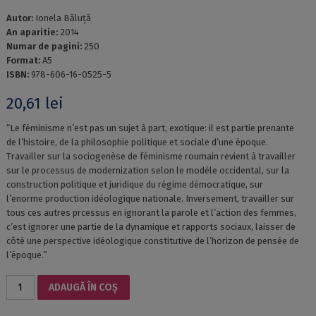
Autor:
Ionela Băluţă
An aparitie:
2014
Numar de pagini:
250
Format:
A5
ISBN:
978-606-16-0525-5
20,61
lei
“Le féminisme n’est pas un sujet à part, exotique: il est partie prenante
de l’histoire, de la philosophie politique et sociale d’une époque.
Travailler sur la sociogenèse de féminisme roumain revient à travailler
sur le processus de modernization selon le modèle occidental, sur la
construction politique et juridique du régime démocratique, sur
l’enorme production idéologique nationale. Inversement, travailler sur
tous ces autres prcessus en ignorant la parole et l’action des femmes,
c’est ignorer une partie de la dynamique et rapports sociaux, laisser de
côté une perspective idéologique constitutive de l’horizon de pensée de
l’époque.”
Cantitate
ADAUGĂ ÎN COȘ
DU
FOYER