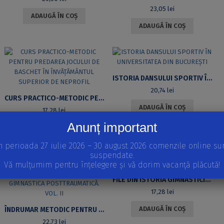
23,05
lei
ADAUGĂ ÎN COȘ
ADAUGĂ ÎN COȘ
ISTORIA DANSULUI SPORTIV ÎN UNIVERSITATEA DIN BUCUREȘTI
20,74
lei
CURS PRACTICO-METODIC PENTRU PREDAREA JOCULUI DE BASCHET ÎN ÎNVĂȚĂMÂNTUL SUPERIOR DE NEPROFIL
ADAUGĂ ÎN COȘ
17,28
lei
Anunț important
ADAUGĂ ÎN COȘ
n perioada 27 iulie 2026 – 30 august 2026 comenzile online su
suspendate.
Vă mulțumim pentru înțelegere și vă dorim vacanță plăcută!
FILE DIN ISTORIA GIMNASTICII ROMÂNEȘTI (MONOGRAFIE)
17,28
lei
ADAUGĂ ÎN COȘ
ÎNDRUMAR METODIC PENTRU KINETOTERAPIE CU MIJLOACE ASOCIATE DIN EDUCAȚIA FIZICĂ. GIMNASTICA POSTTRAUMATICĂ. VOL. II
22,73
lei