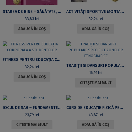
STAREA DE BINE = SĂNĂTATE, VOLUMUL I: COMBINAȚIA IDEALĂ ÎNTRE NUTRIȚIE, REFACERE ȘI ACTIVITĂȚI FIZICE
ACTIVITĂȚI SPORTIVE MONTANE ȘI NAUTICE
33,83
lei
32,24
lei
ADAUGĂ ÎN COȘ
ADAUGĂ ÎN COȘ
FITNESS PENTRU EDUCAȚIA CORPORALĂ A STUDENTELOR
TRADIȚII ȘI DANSURI POPULARE SPECIFICE ZONELOR ETNOGRAFICE
32,24
lei
16,91
lei
ADAUGĂ ÎN COȘ
CITEȘTE MAI MULT
JOCUL DE ȘAH – FUNDAMENTE TEORETICE
CURS DE EDUCAȚIE FIZICĂ PENTRU STUDENȚII UNIVERSITĂȚII DIN BUCUREȘTI
23,79
lei
43,87
lei
CITEȘTE MAI MULT
ADAUGĂ ÎN COȘ