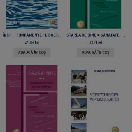
ÎNOT – FUNDAMENTE TEORETICE ȘI PRACTICO-METODICE PENTRU STUDENȚII UNIVERSITĂȚII DIN BUCUREȘTI
STAREA DE BINE = SĂNĂTATE, VOLUMUL II: COMBINAȚIA IDEALĂ ÎNTRE NUTRIȚIE, REFACERE ȘI ACTIVITĂȚI FIZICE
24,84
lei
31,71
lei
ADAUGĂ ÎN COȘ
ADAUGĂ ÎN COȘ