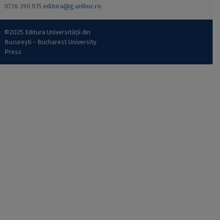
0726 390 815
editura@g.unibuc.ro
©2025 Editura Universității din
București - Bucharest University
Press