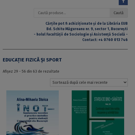
Caută
Caută
după:
Cărțile pot fi achiziționate și de la Librăria EUB
Bd. Schitu Măgureanu nr. 9, sector 1, București
- holul Facultății de Sociologie și Asistență Socială -
Contact:
+4 0760 013 746
EDUCAȚIE FIZICĂ ȘI SPORT
Sortat
Afișez 29 - 56 din 63 de rezultate
după
cele
mai
recente