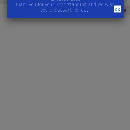
20,09
lei
Thank you for your understanding, and we wish
READ MORE
ok
you a pleasant holiday!
READ MORE