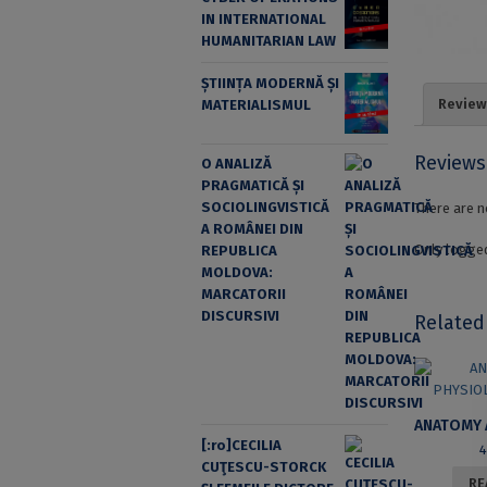
IN INTERNATIONAL
HUMANITARIAN LAW
ȘTIINȚA MODERNĂ ȘI
Review
MATERIALISMUL
Reviews
O ANALIZĂ
PRAGMATICĂ ȘI
SOCIOLINGVISTICĂ
There are n
A ROMÂNEI DIN
Only logged
REPUBLICA
MOLDOVA:
MARCATORII
DISCURSIVI
Related
[:ro]CECILIA
CUŢESCU-STORCK
RE