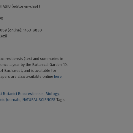
ASIU (editor-in-chief)
00
089 (online); 1453-8830
leză
Bucurestiensis (text and summaries in
 once a year by the Botanical Garden “D.
of Bucharest, and is available for
papers are also available online
here
.
ti Botanici Bucurestiensis
,
Biology
,
mic Journals
,
NATURAL SCIENCES
Tags: