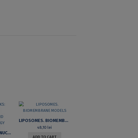
LIPOSOMES. BIOMEMBRANE MODELS
48,10
lei
PRACTICAL WORKS: NUCLEIC ACIDS BIOCHEMISTRY AND MOLECULAR BIOLOGY
ADD TO CART