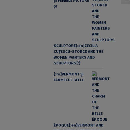
ŞI FEMEILE PICTORE
ŞI
SCULPTORE[:en]CECILIA
CUŢESCU-STORCK AND THE
WOMEN PAINTERS AND
SCULPTORS[:]
[:ro]VERMONT ȘI
FARMECUL BELLE
ÉPOQUE[:en]VERMONT AND