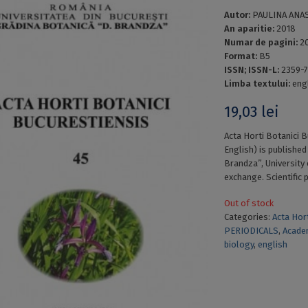
Autor:
PAULINA ANAST
An aparitie:
2018
Numar de pagini:
2
Format:
B5
ISSN; ISSN-L:
2359-7
Limba textului:
eng
19,03
lei
Acta Horti Botanici 
English) is published
Brandza”, University 
exchange. Scientific 
Out of stock
Categories:
Acta Hor
PERIODICALS
,
Acade
biology
,
english