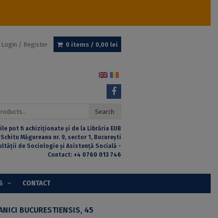
Login / Register
0 items /
0,00
lei
Search
ile pot fi achiziționate și de la Librăria EUB
 Schitu Măgureanu nr. 9, sector 1, București
ultății de Sociologie și Asistență Socială -
Contact:
+4 0760 013 746
S
CONTACT
ANICI BUCURESTIENSIS, 45