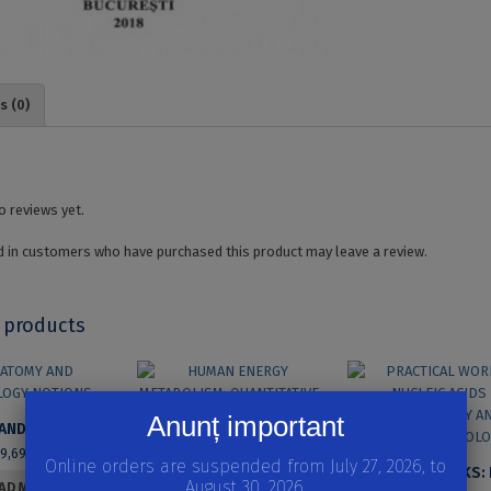
s (0)
o reviews yet.
 in customers who have purchased this product may leave a review.
 products
Anunț important
ANATOMY AND PHYSIOLOGY NOTIONS
HUMAN ENERGY METABOLISM. QUANTITATIVE DESCRIPTION
49,69
lei
Online orders are suspended from July 27, 2026, to
20,61
lei
August 30, 2026.
AD MORE