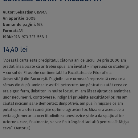
Autor:
Sebastian GRAMA
An aparitie:
2008
Numar de pagini:
168
Format:
A5
ISBN:
978-973-737-568-1
14,40
lei
“Această carte este precipitatul câtorva ani de lucru. De prin 2000 am
predat, însă poate că ar trebui spus: am învățat – împreună cu studenții
– cursul de Filosofie continentală la Facultatea de Filosofie a
Universități din București. Paginile care urmează reprezintă ceea ce a
rămas din după-amiezele astfel petrecute. Am păstrat nu atât ceea ce
era sigur, ferm, liniștitor. În multe locuri, m-am lăsat ajutat de amintirea
unor nedumeriri, controverse, indignări prilejuite ascultătorilor. Nu am
căutat nicicum să le demontez: dimpotrivă, am pus în mișcare ce am
putut spre a oferi condițiile optime agravării lor. Miza era aceea de a
evita aglomerarea «certitudinilor» anestezice și de a da spațiu altor
«ciorne» care, finalmente, se vor fi strângând laolaltă pentru a înfățișa
ceva”. (Autorul)