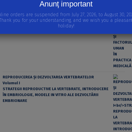
Anunț important
line orders are suspended from July 27, 2026, to August 30, 20
Thank you for your understanding, and we wish you a pleasan
holiday!
EROAREA ȘI FACTORUL UMAN ÎN PRACTICA MEDICALĂ
REPRODUCEREA ȘI DEZVOLTAREA VERTEBRATELOR
Volumul I
STRATEGII REPRODUCTIVE LA VERTEBRATE, INTRODUCERE
ÎN EMBRIOLOGIE, MODELE IN VITRO ALE DEZVOLTĂRII
EMBRIONARE