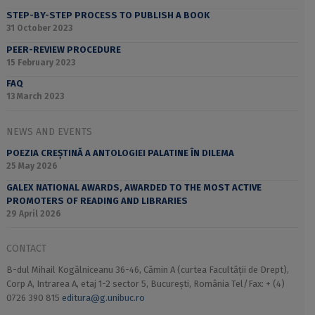
STEP-BY-STEP PROCESS TO PUBLISH A BOOK
31 October 2023
PEER-REVIEW PROCEDURE
15 February 2023
FAQ
13 March 2023
NEWS AND EVENTS
POEZIA CREȘTINĂ A ANTOLOGIEI PALATINE ÎN DILEMA
25 May 2026
GALEX NATIONAL AWARDS, AWARDED TO THE MOST ACTIVE
PROMOTERS OF READING AND LIBRARIES
29 April 2026
CONTACT
B-dul Mihail Kogălniceanu 36-46, Cămin A (curtea Facultății de Drept),
Corp A, Intrarea A, etaj 1-2 sector 5, București, România Tel/Fax: + (4)
0726 390 815
editura@g.unibuc.ro