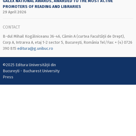
GALEX NATIONAL AWARDS, AWARDED TO THE MOST ACTIVE
PROMOTERS OF READING AND LIBRARIES
29 April 2026
CONTACT
B-dul Mihail Kogălniceanu 36-46, Cămin A (curtea Facultății de Drept),
Corp A, Intrarea A, etaj 1-2 sector 5, București, România Tel/Fax: + (4) 0726
390 815
editura@g.unibuc.ro
©2025 Editura Universității din
București - Bucharest University
Press