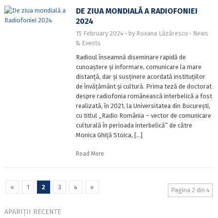
DE ZIUA MONDIALĂ A RADIOFONIEI
2024
15 February 2024
by
Roxana Lăzărescu
News
& Events
Radioul înseamnă diseminare rapidă de
cunoaștere și informare, comunicare la mare
distanță, dar și susținere acordată instituțiilor
de învățământ și cultură. Prima teză de doctorat
despre radiofonia românească interbelică a fost
realizată, în 2021, la Universitatea din București,
cu titlul „Radio România – vector de comunicare
culturală în perioada interbelică” de către
Monica Ghiță Stoica, […]
Read More
«
1
2
3
4
»
Pagina 2 din 4
APARIȚII RECENTE