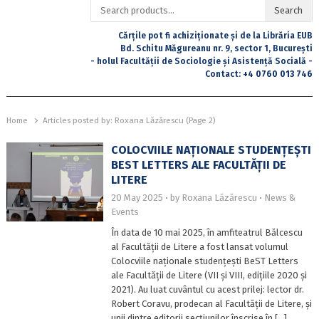
Search
Search
for:
Cărțile pot fi achiziționate și de la Librăria EUB
Bd. Schitu Măgureanu nr. 9, sector 1, București
- holul Facultății de Sociologie și Asistență Socială -
Contact:
+4 0760 013 746
Home
Articles posted by:
Roxana Lăzărescu (Page 2)
COLOCVIILE NAȚIONALE STUDENȚEȘTI
BEST LETTERS ALE FACULTĂȚII DE
LITERE
20 May 2025
by
Roxana Lăzărescu
News &
Events
În data de 10 mai 2025, în amfiteatrul Bălcescu
al Facultății de Litere a fost lansat volumul
Colocviile naționale studențești BeST Letters
ale Facultății de Litere (VII și VIII, edițiile 2020 și
2021). Au luat cuvântul cu acest prilej: lector dr.
Robert Coravu, prodecan al Facultății de Litere, și
unii dintre editorii secțiunilor înscrise în […]