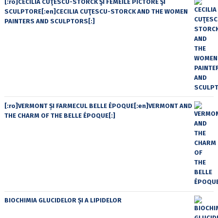
[:ro]CECILIA CUŢESCU-STORCK ŞI FEMEILE PICTORE ŞI
SCULPTORE[:en]CECILIA CUŢESCU-STORCK AND THE WOMEN
PAINTERS AND SCULPTORS[:]
[:ro]VERMONT ȘI FARMECUL BELLE ÉPOQUE[:en]VERMONT AND
THE CHARM OF THE BELLE ÉPOQUE[:]
BIOCHIMIA GLUCIDELOR ȘI A LIPIDELOR