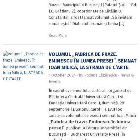
Muzeul Municipiului București (Palatul Șuțu – Bd.
I.C. Brătianu 2), coordonate de Cătălin D.
Constantin, a fost lansat volumul „Să învățăm
românește!” Dialectul aromân și limba […]
Read More
VOLUMUL „FABRICA DE FRAZE.
EMINESCU ÎN LUMEA PRESEI”, SEMNAT
IOAN MILICĂ, LA STRADA DE C’ARTE
1 October 2024
by
Roxana Lăzărescu
News &
Events
În cadrul evenimentului cultural , organizat de
Biblioteca Centrală Universitară Carol I și
Fundația Universitară Carol I, duminică, 29
septembrie, la Salonul Carol I, a avut loc
lansarea volumului de eseuri semnat Ioan Milică
„𝗙𝗮𝗯𝗿𝗶𝗰𝗮 𝗱𝗲 𝗳𝗿𝗮𝘇𝗲. 𝗘𝗺𝗶𝗻𝗲𝘀𝗰𝘂 𝗶̂𝗻 𝗹𝘂𝗺𝗲𝗮
𝗽𝗿𝗲𝘀𝗲𝗶”, publicat la Editura Universității din
București – Bucharest University Press. În