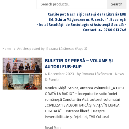
Search
Search
for:
Cărțile pot fi achiziționate și de la Librăria EUB
Bd. Schitu Măgureanu nr. 9, sector 1, București
- holul Facultății de Sociologie și Asistență Socială -
Contact:
+4 0760 013 746
Home
Articles posted by:
Roxana Lăzărescu (Page 3)
BULETIN DE PRESĂ – VOLUME ȘI
AUTORI EUB-BUP
4 December 2023
by
Roxana Lăzărescu
News
& Events
Monica Ghiță-Stoica, autarea volumului „A FOST
ODATĂ LA RADIO” – Începuturile radiofoniei
românești Constantin Vică, autorul volumului
„CIVILIZAȚIE ALGORITMICĂ ȘI VIAȚA ÎN LUMEA
DIGITALĂ” – Intrarea liberă | Despre
ireversibilitate și fețele ei, TVR Cultural
Read More