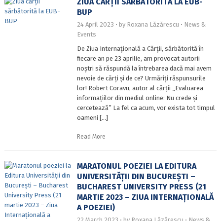
ZIUA CĂRȚII SĂRBĂTORITĂ LA EUB-
BUP
24 April 2023
by
Roxana Lăzărescu
News &
Events
De Ziua Internațională a Cărții, sărbătorită în
fiecare an pe 23 aprilie, am provocat autorii
noștri să răspundă la întrebarea dacă mai avem
nevoie de cărți și de ce? Urmăriți răspunsurile
lor! Robert Coravu, autor al cărții „Evaluarea
informațiilor din mediul online: Nu crede și
cercetează” La fel ca acum, vor exista tot timpul
oameni […]
Read More
MARATONUL POEZIEI LA EDITURA
UNIVERSITĂȚII DIN BUCUREȘTI –
BUCHAREST UNIVERSITY PRESS (21
MARTIE 2023 – ZIUA INTERNAȚIONALĂ
A POEZIEI)
22 March 2023
by
Roxana Lăzărescu
News &