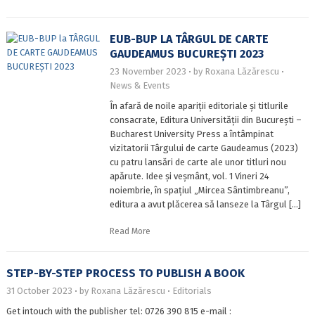
EUB-BUP LA TÂRGUL DE CARTE
GAUDEAMUS BUCUREȘTI 2023
23 November 2023
by
Roxana Lăzărescu
News & Events
În afară de noile apariții editoriale și titlurile
consacrate, Editura Universității din București –
Bucharest University Press a întâmpinat
vizitatorii Târgului de carte Gaudeamus (2023)
cu patru lansări de carte ale unor titluri nou
apărute. Idee și veșmânt, vol. 1 Vineri 24
noiembrie, în spațiul „Mircea Sântimbreanu”,
editura a avut plăcerea să lanseze la Târgul […]
Read More
STEP-BY-STEP PROCESS TO PUBLISH A BOOK
31 October 2023
by
Roxana Lăzărescu
Editorials
Get intouch with the publisher tel: 0726 390 815 e-mail :