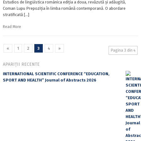
Estudios de lingüística románica ediția a doua, revăzută și adăugită,
Coman Lupu Prepoziția în limba română contemporană. O abordare
stratificată […]
Read More
«
1
2
3
4
»
Pagina 3 din 4
APARIȚII RECENTE
INTERNATIONAL SCIENTIFIC CONFERENCE “EDUCATION,
SPORT AND HEALTH” Journal of Abstracts 2026