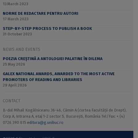
13 March 2023
NORME DE REDACTARE PENTRU AUTORI
17 March 2023
STEP-BY-STEP PROCESS TO PUBLISH A BOOK
31 October 2023
NEWS AND EVENTS
POEZIA CREȘTINĂ A ANTOLOGIEI PALATINE ÎN DILEMA
25 May 2026
GALEX NATIONAL AWARDS, AWARDED TO THE MOST ACTIVE
PROMOTERS OF READING AND LIBRARIES
29 April 2026
CONTACT
B-dul Mihail Kogălniceanu 36-46, Cămin A (curtea Facultății de Drept),
Corp A, Intrarea A, etaj 1-2 sector 5, București, România Tel/Fax: + (4)
0726 390 815
editura@g.unibuc.ro