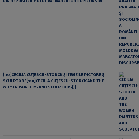
DIN REPUBLICA MOLDOVA: MARCATORII DISCURSIVI
[:ro]CECILIA CUŢESCU-STORCK ŞI FEMEILE PICTORE ŞI
SCULPTORE[:en]CECILIA CUŢESCU-STORCK AND THE
WOMEN PAINTERS AND SCULPTORS[:]