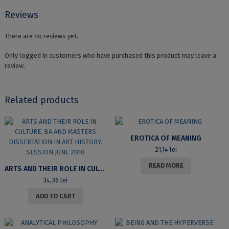
JOURNALS
quantity
Reviews
There are no reviews yet.
Only logged in customers who have purchased this product may leave a
review.
Related products
EROTICA OF MEANING
21,14
lei
READ MORE
ARTS AND THEIR ROLE IN CULTURE. BA AND MASTERS DISSERTATION IN ART HISTORY. SESSION JUNE 2010
34,36
lei
ADD TO CART