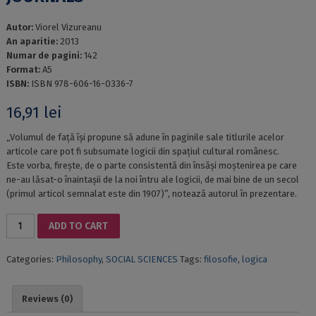
Autor:
Viorel Vizureanu
An aparitie:
2013
Numar de pagini:
142
Format:
A5
ISBN:
ISBN 978-606-16-0336-7
16,91
lei
„Volumul de față își propune să adune în paginile sale titlurile acelor
articole care pot fi subsumate logicii din spațiul cultural românesc.
Este vorba, firește, de o parte consistentă din însăși moștenirea pe care
ne-au lăsat-o înaintașii de la noi întru ale logicii, de mai bine de un secol
(primul articol semnalat este din 1907)”, notează autorul în prezentare.
BIBLIOGRAPHY
ADD TO CART
OF
ROMANIAN
Categories:
Philosophy
,
SOCIAL SCIENCES
Tags:
filosofie
,
logica
LOGICS:
ARTICLES
IN
Reviews (0)
PROFESSIONAL