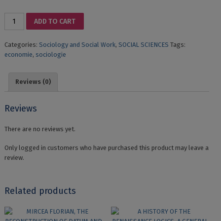
FROM
ADD TO CART
POVERTY
TO
Categories:
Sociology and Social Work
,
SOCIAL SCIENCES
Tags:
WELFARE
economie
,
sociologie
AND
BACK?
WELFARE
Reviews (0)
STATE
REFORM
IN
Reviews
THE
90's
There are no reviews yet.
quantity
Only logged in customers who have purchased this product may leave a
review.
Related products