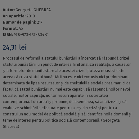
Autor:
Georgeta GHEBREA
An aparitie:
2010
Numar de pagini:
217
Format:
A5
ISBN:
978-973-737-834-7
24,31
lei
Procesul de reformă a statului bunăstării a încercat să răspundă crizei
statului bunăstării, un punct de interes fiind analiza realității, a cauzelor
și a formelor de manifestare ale acestei crize. Ipoteza noastră este
aceea că criza statului bunăstării nu este nici exclusiv nici predominant
determinata de lipsa resurselor și de cheltuielile sociale prea mari ci de
faptul că statul bunăstării nu mai este capabil să răspundă noilor nevoi
sociale, noilor aspirații, noilor riscuri apărute în societatea
contemporană. Lucrarea își propune, de asemenea, să analizeze și să
evalueze schimbările efectuate pentru a ieși din criză și pentru a
construi un nou model de politică socială și să identifice noile domenii și
teme de interes pentru politica socială contemporană. (Georgeta
Ghebrea)