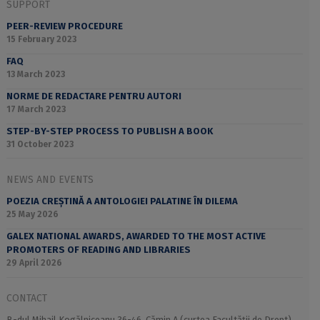
SUPPORT
PEER-REVIEW PROCEDURE
15 February 2023
FAQ
13 March 2023
NORME DE REDACTARE PENTRU AUTORI
17 March 2023
STEP-BY-STEP PROCESS TO PUBLISH A BOOK
31 October 2023
NEWS AND EVENTS
POEZIA CREȘTINĂ A ANTOLOGIEI PALATINE ÎN DILEMA
25 May 2026
GALEX NATIONAL AWARDS, AWARDED TO THE MOST ACTIVE
PROMOTERS OF READING AND LIBRARIES
29 April 2026
CONTACT
B-dul Mihail Kogălniceanu 36-46, Cămin A (curtea Facultății de Drept),