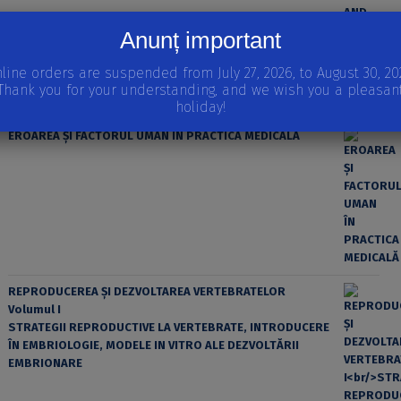
Anunț important
line orders are suspended from July 27, 2026, to August 30, 20
Thank you for your understanding, and we wish you a pleasan
holiday!
EROAREA ȘI FACTORUL UMAN ÎN PRACTICA MEDICALĂ
REPRODUCEREA ȘI DEZVOLTAREA VERTEBRATELOR
Volumul I
STRATEGII REPRODUCTIVE LA VERTEBRATE, INTRODUCERE
ÎN EMBRIOLOGIE, MODELE IN VITRO ALE DEZVOLTĂRII
EMBRIONARE