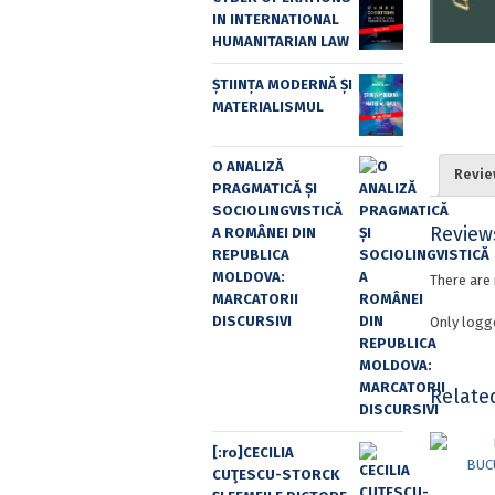
IN INTERNATIONAL
HUMANITARIAN LAW
ȘTIINȚA MODERNĂ ȘI
MATERIALISMUL
O ANALIZĂ
Revie
PRAGMATICĂ ȘI
SOCIOLINGVISTICĂ
Review
A ROMÂNEI DIN
REPUBLICA
MOLDOVA:
There are 
MARCATORII
DISCURSIVI
Only logg
Relate
[:ro]CECILIA
CUŢESCU-STORCK