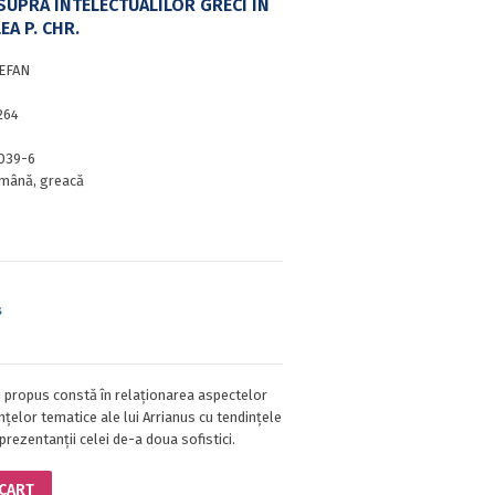
SUPRA INTELECTUALILOR GRECI ÎN
EA P. CHR.
EFAN
264
039-6
mână, greacă
s
 propus constă în relaționarea aspectelor
ințelor tematice ale lui Arrianus cu tendințele
prezentanții celei de-a doua sofistici.
 CART