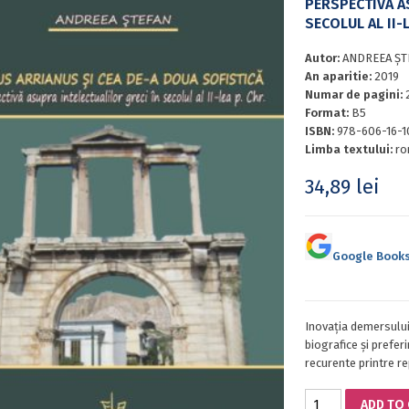
PERSPECTIVĂ A
SECOLUL AL II-L
Autor:
ANDREEA ȘT
An aparitie:
2019
Numar de pagini:
Format:
B5
ISBN:
978-606-16-1
Limba textului:
ro
34,89
lei
Google Book
Inovația demersului
biografice și prefer
recurente printre re
FLAVIUS
ADD TO