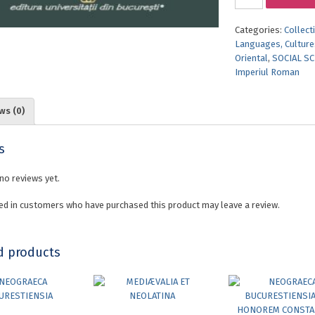
ARRIANUS
ȘI
Categories:
Collect
CEA
Languages, Cultures
DE-
Oriental
,
SOCIAL S
A
Imperiul Roman
DOUA
SOFISTICĂ:
O
ws (0)
PERSPECTIVĂ
ASUPRA
INTELECTUALILOR
s
GRECI
ÎN
no reviews yet.
SECOLUL
AL
ed in customers who have purchased this product may leave a review.
II-
LEA
P.
d products
CHR.
quantity