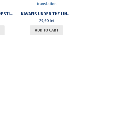
NEOGRAECA BUCURESTIENSIA. IN HONOREM CONSTANTINI DIMADIS.
KAVAFIS UNDER THE LINGUISTIC MICROSCOPE. LANGUAGE – STYLE – TRANSLATION
29,60
lei
ADD TO CART