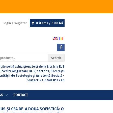
Login / Register
0 items /
0,00
lei
Search
țile pot fi achiziționate și de la Librăria EUB
. Schitu Măgureanu nr. 9, sector 1, București
acultății de Sociologie și Asistență Socială -
Contact:
+4 0760 013 746
SS
CONTACT
US ȘI CEA DE-A DOUA SOFISTICĂ: O