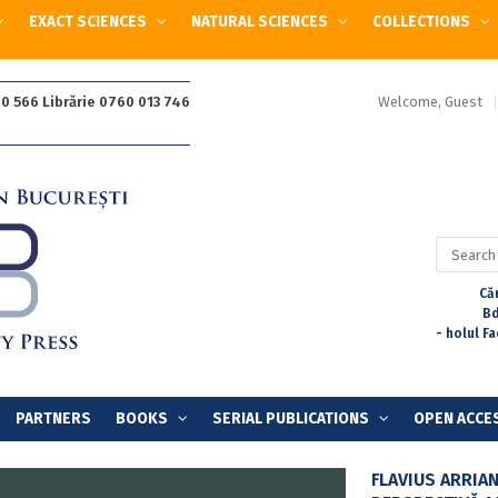
EXACT SCIENCES
NATURAL SCIENCES
COLLECTIONS
Welcome, Guest
0 566 Librărie 0760 013 746
Search
for:
Căr
Bd
- holul F
PARTNERS
BOOKS
SERIAL PUBLICATIONS
OPEN ACCE
FLAVIUS ARRIAN