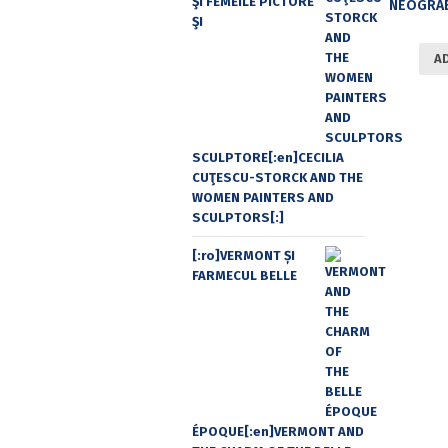
ŞI FEMEILE PICTORE
ŞI
A
SCULPTORE[:en]CECILIA
CUŢESCU-STORCK AND THE
WOMEN PAINTERS AND
SCULPTORS[:]
[:ro]VERMONT ȘI
FARMECUL BELLE
ÉPOQUE[:en]VERMONT AND