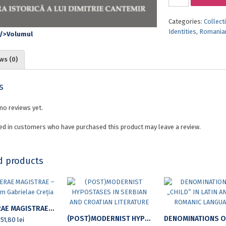
SCRISULUI
ACADEMIC
Categories:
Collect
ÎN
Identities
,
Romania
LIMBA
ROMÂNĂ:
OPERA
ws (0)
ISTORICĂ
A
LUI
s
DIMITRIE
CANTEMIR
no reviews yet.
quantity
ed in customers who have purchased this product may leave a review.
d products
MELLIFERAE MAGISTRAE – IN HONOREM GABRIELAE CREȚIA
(POST)MODERNIST HYPOSTASES IN SERBIAN AND CROATIAN LITERATURE
51,80
lei