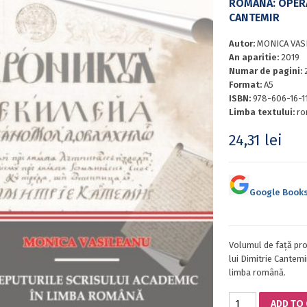
ROMÂNĂ: OPERA
CANTEMIR
Autor:
MONICA VAS
An aparitie:
2019
Numar de pagini:
Format:
A5
ISBN:
978-606-16-1
Limba textului:
ro
24,31
lei
Google Book
Volumul de față pro
lui Dimitrie Cantemir
limba română.
ÎNCEPUTURILE
ADD TO