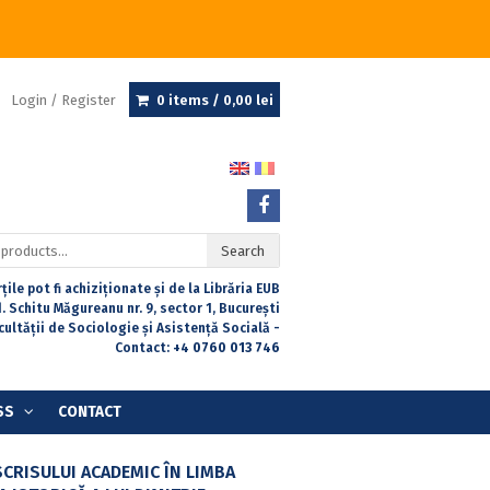
Login / Register
0 items /
0,00
lei
Search
țile pot fi achiziționate și de la Librăria EUB
. Schitu Măgureanu nr. 9, sector 1, București
acultății de Sociologie și Asistență Socială -
Contact:
+4 0760 013 746
SS
CONTACT
SCRISULUI ACADEMIC ÎN LIMBA