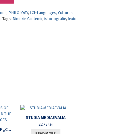
ions
,
PHILOLOGY
,
LCI-Languages, Cultures,
n
Tags:
Dimitrie Cantemir
,
istoriografie
,
lexic
STUDIA MEDIAEVALIA
22,73
lei
DENOMINATIONS OF „CHILD” IN LATIN AND THE ROMANIC LANGUAGES
READ MORE