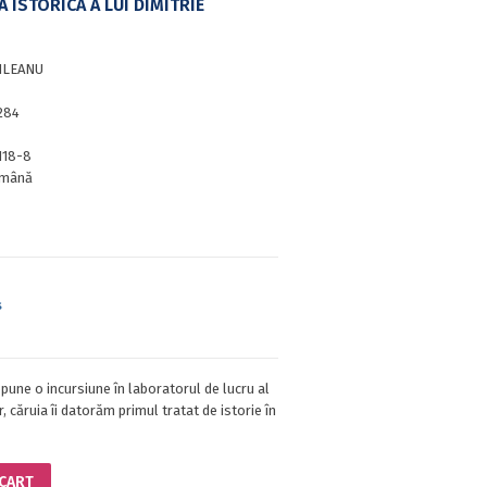
 ISTORICĂ A LUI DIMITRIE
ILEANU
284
118-8
mână
s
pune o incursiune în laboratorul de lucru al
, căruia îi datorăm primul tratat de istorie în
 CART