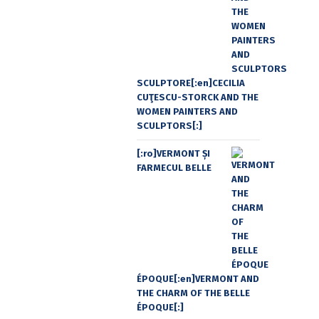
SCULPTORE[:en]CECILIA
CUŢESCU-STORCK AND THE
WOMEN PAINTERS AND
SCULPTORS[:]
[:ro]VERMONT ȘI
FARMECUL BELLE
ÉPOQUE[:en]VERMONT AND
THE CHARM OF THE BELLE
ÉPOQUE[:]