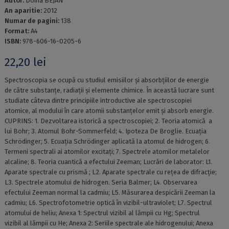
Autor:
Doina BEJAN
An aparitie:
2012
Numar de pagini:
138
Format:
A4
ISBN:
978-606-16-0205-6
22,20
lei
Spectroscopia se ocupă cu studiul emisiilor și absorbțiilor de energie
de către substanțe, radiații și elemente chimice. În această lucrare sunt
studiate câteva dintre principiile introductive ale spectroscopiei
atomice, al modului în care atomii substanțelor emit și absorb energie.
CUPRINS: 1. Dezvoltarea istorică a spectroscopiei; 2. Teoria atomică a
lui Bohr; 3. Atomul Bohr-Sommerfeld; 4. Ipoteza De Broglie. Ecuația
Schrödinger; 5. Ecuația Schrödinger aplicată la atomul de hidrogen; 6.
Termeni spectrali ai atomilor excitați; 7. Spectrele atomilor metalelor
alcaline; 8. Teoria cuantică a efectului Zeeman; Lucrări de laborator: L1.
Aparate spectrale cu prismă ; L2. Aparate spectrale cu rețea de difracție;
L3. Spectrele atomului de hidrogen. Seria Balmer; L4. Observarea
efectului Zeeman normal la cadmiu; L5. Măsurarea despicării Zeeman la
cadmiu; L6. Spectrofotometrie optică în vizibil-ultraviolet; L7. Spectrul
atomului de heliu; Anexa 1: Spectrul vizibil al lămpii cu Hg; Spectrul
vizibil al lămpii cu He; Anexa 2: Seriile spectrale ale hidrogenului; Anexa