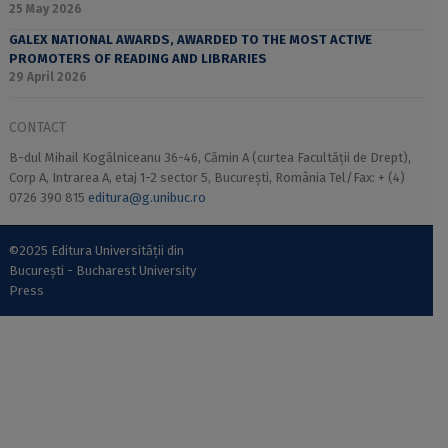
25 May 2026
GALEX NATIONAL AWARDS, AWARDED TO THE MOST ACTIVE
PROMOTERS OF READING AND LIBRARIES
29 April 2026
CONTACT
B-dul Mihail Kogălniceanu 36-46, Cămin A (curtea Facultății de Drept),
Corp A, Intrarea A, etaj 1-2 sector 5, București, România Tel/Fax: + (4)
0726 390 815
editura@g.unibuc.ro
©2025 Editura Universității din
București - Bucharest University
Press