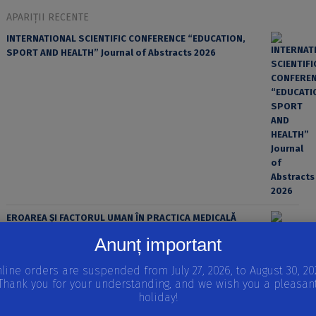
APARIȚII RECENTE
INTERNATIONAL SCIENTIFIC CONFERENCE “EDUCATION,
SPORT AND HEALTH” Journal of Abstracts 2026
EROAREA ȘI FACTORUL UMAN ÎN PRACTICA MEDICALĂ
Anunț important
line orders are suspended from July 27, 2026, to August 30, 20
Thank you for your understanding, and we wish you a pleasan
holiday!