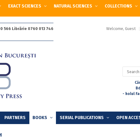
EXACT SCIENCES
NATURAL SCIENCES
COLLECTIONS
Welcome, Guest
0 566 Librărie 0760 013 746
Search
for:
Căr
Bd
- holul F
PARTNERS
BOOKS
SERIAL PUBLICATIONS
OPEN ACCE
H