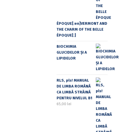
ÉPOQUE[:en]VERMONT AND
THE CHARM OF THE BELLE
ÉPOQUE[:]
BIOCHIMIA
GLUCIDELOR ȘI A
LIPIDELOR
RLS, pls! MANUAL
DE LIMBA ROMÂNĂ
CA LIMBĂ STRĂINĂ
PENTRU NIVELUL B1
65,00
lei