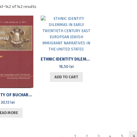
Sorted
41–142 of 142 results
by
latest
ETHNIC IDENTITY DILEMMAS IN EARLY TWENTIETH CENTURY EAST EUROPEAN JEWISH IMMIGRANT NARRATIVES IN THE UNITED STATES
18,50
lei
ADD TO CART
UNIVERSITY OF BUCHAREST REVIEW, VOL.XIII (VOL.I NEW SERIES), NO.2, 2011. TALES OF WAR
30,13
lei
EAD MORE
←
1
2
3
4
5
6