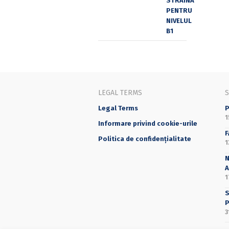
LEGAL TERMS
Legal Terms
P
1
Informare privind cookie-urile
F
Politica de confidențialitate
1
N
A
1
S
P
3