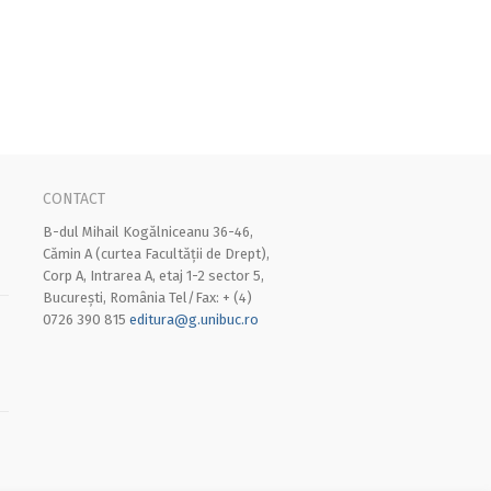
CONTACT
B-dul Mihail Kogălniceanu 36-46,
Cămin A (curtea Facultății de Drept),
Corp A, Intrarea A, etaj 1-2 sector 5,
București, România Tel/Fax: + (4)
0726 390 815
editura@g.unibuc.ro