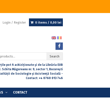
Login / Register
0 items /
0,00
lei
Search
țile pot fi achiziționate și de la Librăria EUB
. Schitu Măgureanu nr. 9, sector 1, București
acultății de Sociologie și Asistență Socială -
Contact:
+4 0760 013 746
SS
CONTACT