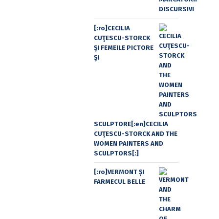
[:ro]CECILIA
CUŢESCU-STORCK
ŞI FEMEILE PICTORE
ŞI
SCULPTORE[:en]CECILIA
CUŢESCU-STORCK AND THE
WOMEN PAINTERS AND
SCULPTORS[:]
[:ro]VERMONT ȘI
FARMECUL BELLE