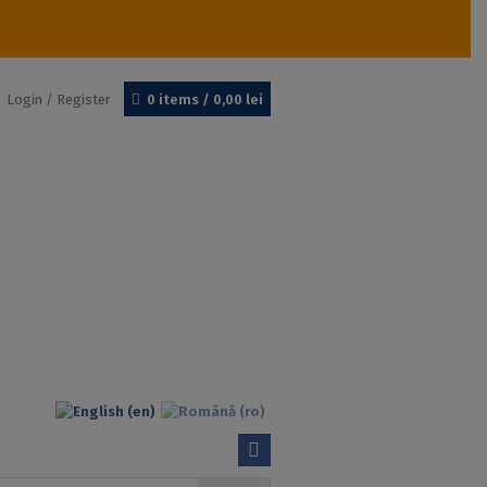
Login / Register
0 items /
0,00
lei