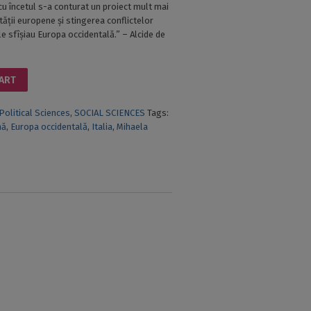
 cu încetul s-a conturat un proiect mult mai
tății europene și stingerea conflictelor
le sfîșiau Europa occidentală.” – Alcide de
CART
Political Sciences
,
SOCIAL SCIENCES
Tags:
nă
,
Europa occidentală
,
Italia
,
Mihaela