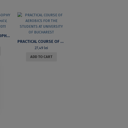
ANALYTICAL PHILOSOPHY ROMANIAN REVIEW, VOL.V, NR.1, JANUARY – JUNE 2011
PRACTICAL COURSE OF AEROBICS FOR THE STUDENTS AT UNIVERSITY OF BUCHAREST
27,49
lei
ADD TO CART