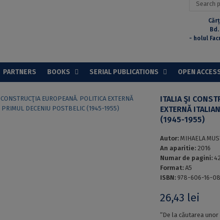
for:
Cărț
Bd.
- holul Fac
PARTNERS
BOOKS
SERIAL PUBLICATIONS
OPEN ACCES
ITALIA ŞI CONS
EXTERNĂ ITALIA
(1945-1955)
Autor:
MIHAELA MUS
An aparitie:
2016
Numar de pagini:
4
Format:
A5
ISBN:
978-606-16-0
26,43
lei
“De la căutarea unor 