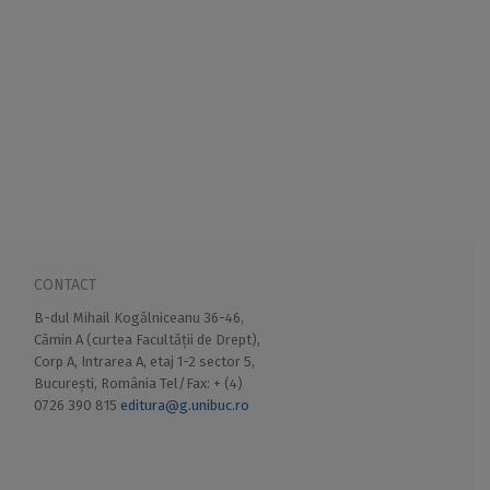
CONTACT
B-dul Mihail Kogălniceanu 36-46,
Cămin A (curtea Facultății de Drept),
Corp A, Intrarea A, etaj 1-2 sector 5,
București, România Tel/Fax: + (4)
0726 390 815
editura@g.unibuc.ro