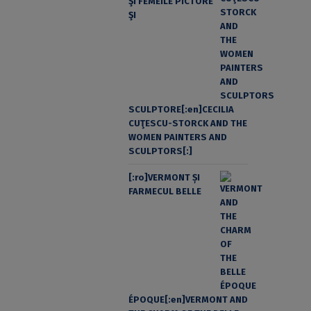
ŞI FEMEILE PICTORE
ŞI
SCULPTORE[:en]CECILIA
CUŢESCU-STORCK AND THE
WOMEN PAINTERS AND
SCULPTORS[:]
[:ro]VERMONT ȘI
FARMECUL BELLE
ÉPOQUE[:en]VERMONT AND