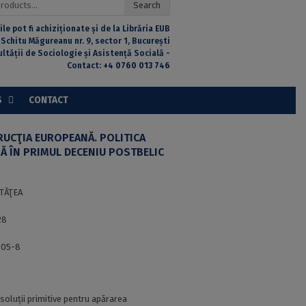
Search
ile pot fi achiziționate și de la Librăria EUB
 Schitu Măgureanu nr. 9, sector 1, București
ultății de Sociologie și Asistență Socială -
Contact:
+4 0760 013 746
S
CONTACT
TRUCŢIA EUROPEANĂ. POLITICA
NĂ ÎN PRIMUL DECENIU POSTBELIC
TĂŢEA
28
805-8
soluții primitive pentru apărarea