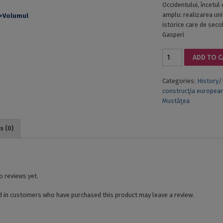
Occidentului, încetul
amplu: realizarea uni
istorice care de seco
Gasperi
ITALIA
ADD TO 
ŞI
CONSTRUCŢIA
Categories:
History/
EUROPEANĂ.
construcţia europea
POLITICA
Mustăţea
EXTERNĂ
ITALIANĂ
ÎN
s (0)
PRIMUL
DECENIU
POSTBELIC
(1945-
1955)
o reviews yet.
quantity
 in customers who have purchased this product may leave a review.