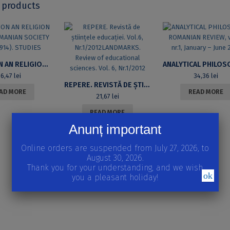
 products
EDUCATION AN RELIGION IN THE ROMANIAN SOCIETY (1800-1914). STUDIES
36,47
lei
34,36
lei
REPERE. REVISTĂ DE ȘTIINȚELE EDUCAȚIEI. VOL.6, NR.1/2012LANDMARKS. REVIEW OF EDUCATIONAL SCIENCES. VOL. 6, NR.1/2012
AD MORE
READ MORE
21,67
lei
READ MORE
Anunț important
Online orders are suspended from July 27, 2026, to
August 30, 2026.
Thank you for your understanding, and we wish
ok
you a pleasant holiday!