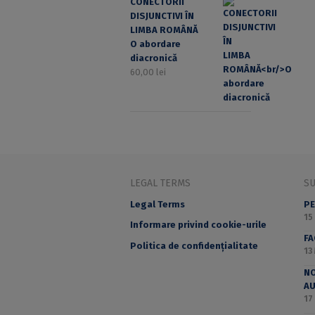
CONECTORII
DISJUNCTIVI ÎN
LIMBA ROMÂNĂ
O abordare
diacronică
60,00
lei
LEGAL TERMS
S
Legal Terms
PE
15
Informare privind cookie-urile
F
Politica de confidențialitate
13
NO
A
17