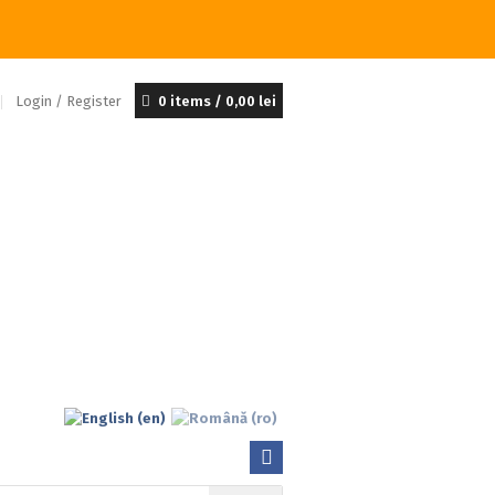
Login / Register
0 items /
0,00
lei