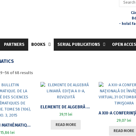
for:
Căr
Bd
- holul F
PARTNERS
BOOKS
SERIAL PUBLICATIONS
OPEN ACCE
ATICS
Sorted
9–56 of 68 results
by
latest
ELEMENTE DE ALGEBRĂ LINIARĂ. EDIŢIA A II-A, REVIZUITĂ
39,11
lei
29,07
lei
READ MORE
BULLETIN MATHÉMATIQUE. DE LA SOCIÉTÉ DES SCIENCES MATHÉMATIQUES DE ROUMANIE. TOME 58 (106), NO. 3, 2015
READ MORE
15,86
lei