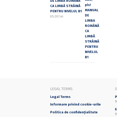
DE LIMBA ROMÂNĂ
CA LIMBĂ STRĂINĂ
PENTRU NIVELUL B1
65,00
lei
LEGAL TERMS
Legal Terms
P
1
Informare privind cookie-urile
F
Politica de confidențialitate
1