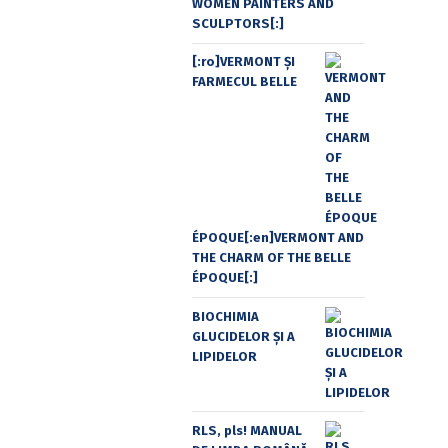
WOMEN PAINTERS AND
SCULPTORS[:]
[:ro]VERMONT ȘI
FARMECUL BELLE
ÉPOQUE[:en]VERMONT AND
THE CHARM OF THE BELLE
ÉPOQUE[:]
BIOCHIMIA
GLUCIDELOR ȘI A
LIPIDELOR
RLS, pls! MANUAL