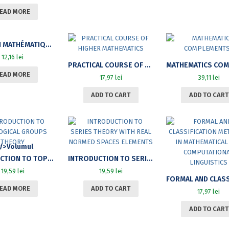
EAD MORE
BULLETIN MATHÉMATIQUE. DE LA SOCIÉTÉ DES SCIENCES MATHÉMATIQUES DE ROUMANIE. TOME 58(106), NO. 2, 2015
12,16
lei
PRACTICAL COURSE OF HIGHER MATHEMATICS
EAD MORE
17,97
lei
39,11
lei
ADD TO CART
ADD TO CART
INTRODUCTION TO TOPOLOGICAL GROUPS THEORY
INTRODUCTION TO SERIES THEORY WITH REAL NORMED SPACES ELEMENTS
19,59
lei
19,59
lei
EAD MORE
ADD TO CART
17,97
lei
ADD TO CART