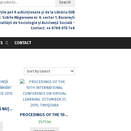
Search
țile pot fi achiziționate și de la Librăria EUB
. Schitu Măgureanu nr. 9, sector 1, București
acultății de Sociologie și Asistență Socială -
Contact:
+4 0760 013 746
SS
CONTACT
A XIII-A CONFERINŢĂ NAŢIONALĂ DE ÎNVĂŢĂMÂNT VIRTUAL.31 OCTOMBRIE 2015 TIMIŞOARA
PROCEDINGS OF THE 10TH INTERNATIONAL CONFERENCE ON VIRTUAL LEARNING. OCTOMBER 31, 2015, TIMIŞOARA
31,71
lei