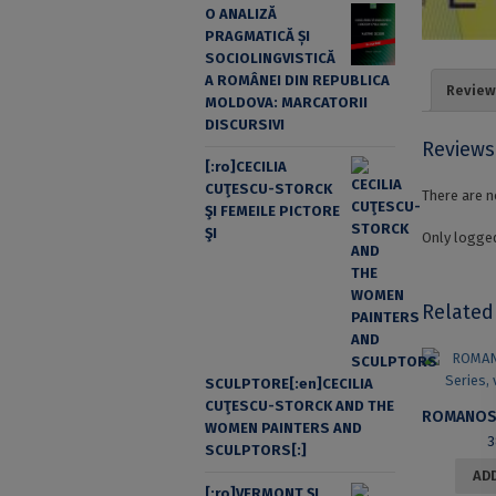
O ANALIZĂ
PRAGMATICĂ ȘI
SOCIOLINGVISTICĂ
A ROMÂNEI DIN REPUBLICA
Review
MOLDOVA: MARCATORII
DISCURSIVI
Reviews
[:ro]CECILIA
CUŢESCU-STORCK
There are n
ŞI FEMEILE PICTORE
ŞI
Only logged
Related
SCULPTORE[:en]CECILIA
CUŢESCU-STORCK AND THE
WOMEN PAINTERS AND
3
SCULPTORS[:]
ADD
[:ro]VERMONT ȘI