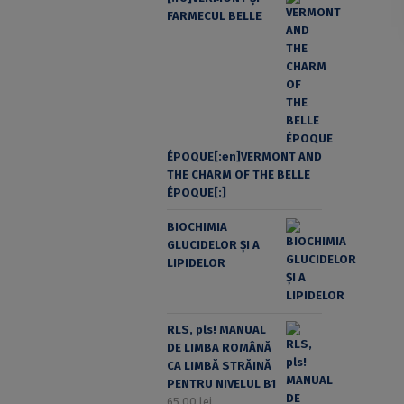
FARMECUL BELLE
ÉPOQUE[:en]VERMONT AND
THE CHARM OF THE BELLE
ÉPOQUE[:]
BIOCHIMIA
GLUCIDELOR ȘI A
LIPIDELOR
RLS, pls! MANUAL
DE LIMBA ROMÂNĂ
CA LIMBĂ STRĂINĂ
PENTRU NIVELUL B1
65,00
lei