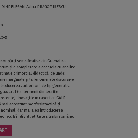
Ă DINDELEGAN, Adina DRAGOMIRESCU,
20
83-8
unor părți semnificative din Gramatica
ecum și o completare a acesteia cu analize
stinație primordial didactică, de unde:
ne marginale și la fenomenele discursive
ntroducerea ,,arborilor” de tip generativ;
;
glosarul
(cu termenii din teoriile
recente). Inovațiile în raport cu GALR
ă mai accentuat morfosintactică și
 nominal, dar mai ales introducerea
ecificul/individualitatea
limbii române.
CART