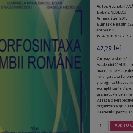
Autor:
Gabriela PAN
Isabela NEDELCU
An aparitie:
2010
Numar de pagini:
2
Format:
B5
ISBN:
978-973-737-7
42,29
lei
Cartea,− o sinteză a 
Academiei (GALR), pr
mai recente −, are de
renunțarea la fenome
și pragmastilistice; i
exemplificările clare
gramaticale cele mai 
vizează o perspectiv
organizarea grupului
interesului pentru
sp
ROMANIAN
ADD TO 
MORPHOSYNTAX