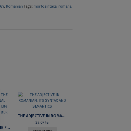
GY
,
Romanian
Tags:
morfosintaxa
,
romana
THE ADJECTIVE IN ROMANIAN. ITS SYNTAX AND SEMANTICS
29,07
lei
PROCEEDINGS OF THE FIRST INTERNATIONAL LINGUISTIC SYMPOSIUM (BUCHAREST, NOVEMBER 13TH/14TH 2007)