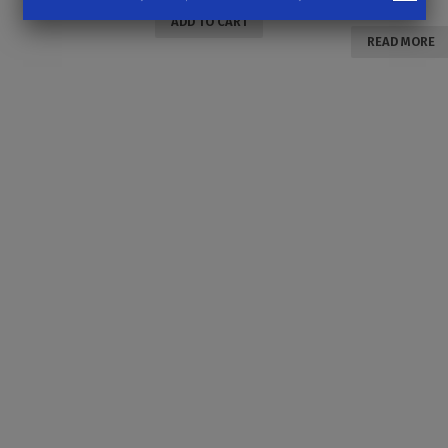
42,29
lei
ADD TO CART
READ MORE