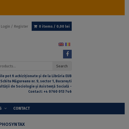
Login / Register
0 items /
0,00
lei
Search
ile pot fi achiziționate și de la Librăria EUB
 Schitu Măgureanu nr. 9, sector 1, București
ultății de Sociologie și Asistență Socială -
Contact:
+4 0760 013 746
S
CONTACT
PHOSYNTAX