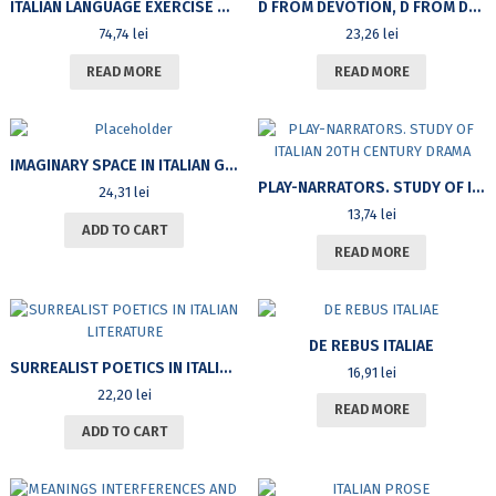
ITALIAN LANGUAGE EXERCISE BOOK VOLUME I
D FROM DEVOTION, D FROM DURATION: STUDIES IN HONOUR OF PROFESSOR DOINA DERER
74,74
lei
23,26
lei
READ MORE
READ MORE
IMAGINARY SPACE IN ITALIAN GALLANT POEMS. CASE ANALYSIS: ORLANDO FURIOSO
PLAY-NARRATORS. STUDY OF ITALIAN 20TH CENTURY DRAMA
24,31
lei
13,74
lei
ADD TO CART
READ MORE
DE REBUS ITALIAE
SURREALIST POETICS IN ITALIAN LITERATURE
16,91
lei
22,20
lei
READ MORE
ADD TO CART