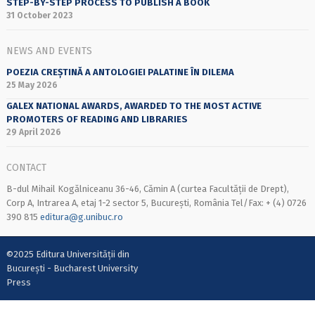
STEP-BY-STEP PROCESS TO PUBLISH A BOOK
31 October 2023
NEWS AND EVENTS
POEZIA CREȘTINĂ A ANTOLOGIEI PALATINE ÎN DILEMA
25 May 2026
GALEX NATIONAL AWARDS, AWARDED TO THE MOST ACTIVE
PROMOTERS OF READING AND LIBRARIES
29 April 2026
CONTACT
B-dul Mihail Kogălniceanu 36-46, Cămin A (curtea Facultății de Drept),
Corp A, Intrarea A, etaj 1-2 sector 5, București, România Tel/Fax: + (4) 0726
390 815
editura@g.unibuc.ro
©2025 Editura Universității din
București - Bucharest University
Press