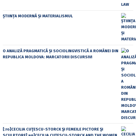
ȘTIINȚA MODERNĂ ȘI MATERIALISMUL
O ANALIZĂ PRAGMATICĂ ȘI SOCIOLINGVISTICĂ A ROMÂNEI DIN
REPUBLICA MOLDOVA: MARCATORII DISCURSIVI
[:ro]CECILIA CUŢESCU-STORCK ŞI FEMEILE PICTORE ŞI
SCULPTORE[:en]CECILIA CUŢESCU-STORCK AND THE WOMEN