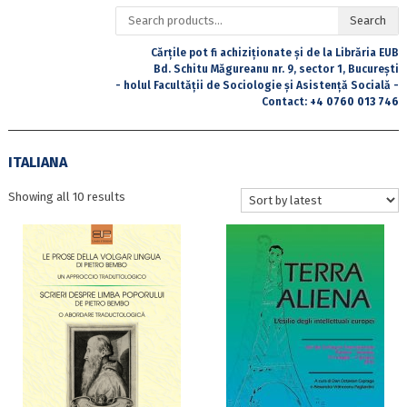
Search
Search
for:
Cărțile pot fi achiziționate și de la Librăria EUB
Bd. Schitu Măgureanu nr. 9, sector 1, București
- holul Facultății de Sociologie și Asistență Socială -
Contact:
+4 0760 013 746
ITALIANA
Sorted
Showing all 10 results
by
latest