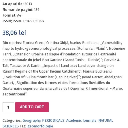
An aparitie:
2013
Numar de pagini:
136
Format:
A4
ISSN; ISSN-L:
1453-5068
38,06
lei
Din cuprins: Florina Grecu, Cristina Ghiță, Marius Budileanu, „Vulnerability
map to hydro-geomorphological processes (Romanian Plain)”; Noômène
Fehri, „Extension urbaine et risque d’inondation autour de l’extrémité
septentrionale du Jebel Bou Garnine (Grand Tunis – Tunisie)”; Parvaiz A.
Tali, Tasawoor A. Kanth, „Impact of Land use/Land cover change on
Runoff Regime of the Upper Jhelum Catchment”; Marius Budileanu,
„Evolution of Sulina mouth bar (Danube river)”; Jaoad Gartet, Abdelghani
Gartet, „Signification des formes et des formations fluviatiles du
Quaternaire supérieur dans la vallée de l’Ouerrha, Rif méridional – Maroc
septentrional”.
GEOMORPHOLOGY
ADD TO CART
REVIEW
VOL.
Categories:
Geography
,
PERIODICALS
,
Academic Journals
,
NATURAL
15/2013
SCIENCES
Tag:
geomorfologie
quantity