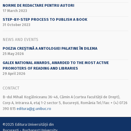
NORME DE REDACTARE PENTRU AUTORI
17 March 2023
STEP-BY-STEP PROCESS TO PUBLISH A BOOK
31 October 2023
NEWS AND EVENTS
POEZIA CREȘTINĂ A ANTOLOGIEI PALATINE ÎN DILEMA
25 May 2026
GALEX NATIONAL AWARDS, AWARDED TO THE MOST ACTIVE
PROMOTERS OF READING AND LIBRARIES
29 April 2026
CONTACT
B-dul Mihail Kogălniceanu 36-46, Cămin A (curtea Facultății de Drept),
Corp A, Intrarea A, etaj 1-2 sector 5, București, România Tel/Fax: + (4) 0726
390 815
editura@g.unibuc.ro
©2025 Editura Universității din
București - Bucharest University