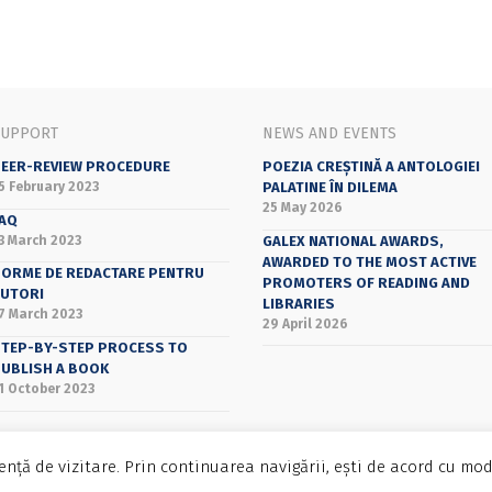
SUPPORT
NEWS AND EVENTS
EER-REVIEW PROCEDURE
POEZIA CREȘTINĂ A ANTOLOGIEI
5 February 2023
PALATINE ÎN DILEMA
25 May 2026
AQ
3 March 2023
GALEX NATIONAL AWARDS,
AWARDED TO THE MOST ACTIVE
ORME DE REDACTARE PENTRU
PROMOTERS OF READING AND
UTORI
LIBRARIES
7 March 2023
29 April 2026
TEP-BY-STEP PROCESS TO
UBLISH A BOOK
1 October 2023
nță de vizitare. Prin continuarea navigării, ești de acord cu mod
Bucharest University Press