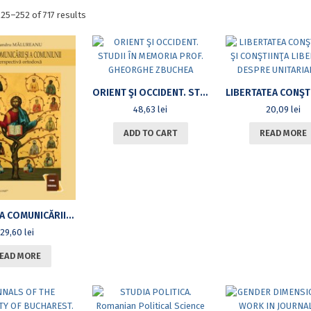
Sorted
25–252 of 717 results
by
latest
ORIENT ŞI OCCIDENT. STUDII ÎN MEMORIA PROF. GHEORGHE ZBUCHEA
48,63
lei
20,09
lei
ADD TO CART
READ MORE
TEOLOGIA COMUNICĂRII ȘI A COMUNIUNII ÎN PERSPECTIVĂ ORTODOXĂ
29,60
lei
EAD MORE