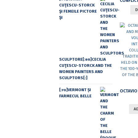
CUŢESCU-STORCK
D
ŞI FEMEILE PICTORE
ŞI
SCULPTORE[:en]CECILIA
CUŢESCU-STORCK AND THE
WOMEN PAINTERS AND
SCULPTORS[:]
[:ro]VERMONT ȘI
FARMECUL BELLE
A