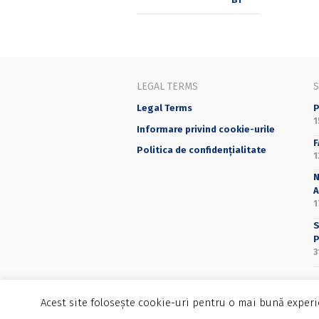
LEGAL TERMS
Legal Terms
P
1
Informare privind cookie-urile
F
Politica de confidențialitate
1
N
A
1
S
P
3
Acest site folosește cookie-uri pentru o mai bună experie
©2025 Editura Universității din București - 