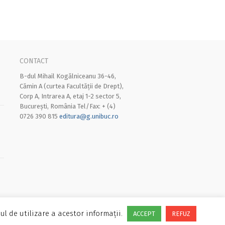
CONTACT
B-dul Mihail Kogălniceanu 36-46,
Cămin A (curtea Facultății de Drept),
Corp A, Intrarea A, etaj 1-2 sector 5,
București, România Tel/Fax: + (4)
0726 390 815
editura@g.unibuc.ro
ul de utilizare a acestor informații.
ACCEPT
REFUZ