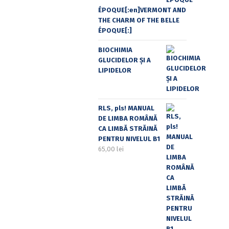
ÉPOQUE[:en]VERMONT AND
THE CHARM OF THE BELLE
ÉPOQUE[:]
BIOCHIMIA
GLUCIDELOR ȘI A
LIPIDELOR
RLS, pls! MANUAL
DE LIMBA ROMÂNĂ
CA LIMBĂ STRĂINĂ
PENTRU NIVELUL B1
65,00
lei