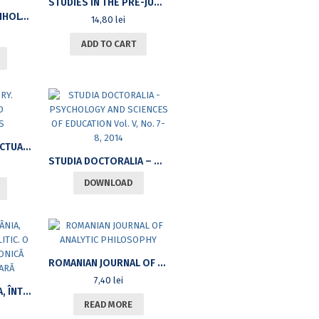
STUDIES IN THE PRE-JUDICATIVE HERMENEUTICS AND MEONTOLOGY, VOL. 2
DESTĂINUIRI CU PSIHOLOGUL DE LA COPILĂRIE LA VÂRSTA ÎNŢELEPCIUNII
14,80
lei
ADD TO CART
SOCIAL HISTORY. ACTUALITY AND PROBLEMATICS
STUDIA DOCTORALIA – PSYCHOLOGY AND SCIENCES OF EDUCATION VOL. V, NO. 7-8, 2014
DOWNLOAD
ROMANIAN JOURNAL OF ANALYTIC PHILOSOPHY
7,40
lei
FAMILIA ÎN ROMÂNIA, ÎNTRE SOCIAL ŞI POLITIC. O INCURSIUNE DIACRONICĂ PLURIDISCIPLINARĂ
READ MORE