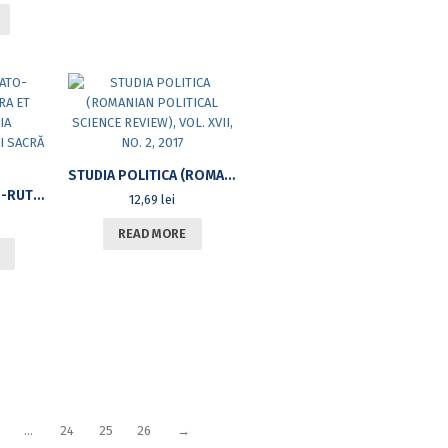
STUDIA POLITICA (ROMANIAN POLITICAL SCIENCE REVIEW), VOL. XVII, NO. 2, 2017
HISTORIA CARPATO-RUTHENORUM SACRA ET CIVILIS = ISTORIA RUTENILOR CARPATICI SACRĂ ŞI CIVILĂ
12,69
lei
READ MORE
…
24
25
26
→