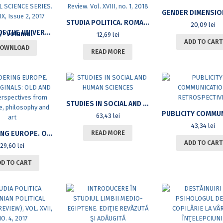
STUDIA POLITICA. ROMANIAN POLITICAL SCIENCE REVIEW. VOL. XVIII, NO. 1, 2018
20,09
lei
ANNALS OF THE UNIVERSITY OF BUCHAREST. POLITICAL SCIENCE SERIES. YEAR XIX, ISSUE 2, 2017
12,69
lei
ADD TO CART
OWNLOAD
READ MORE
STUDIES IN SOCIAL AND HUMAN SCIENCES
63,43
lei
43,34
lei
READ MORE
BORDERING EUROPE. OUR MARGINALS: OLD AND NEW. PERSPECTIVES FROM LITERATURE, PHILOSOPHY AND ART
ADD TO CART
29,60
lei
DD TO CART