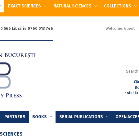
EXACT SCIENCES
NATURAL SCIENCES
COLLECTIONS
Welcome, Guest
0 566 Librărie 0760 013 746
Search
for:
Căr
Bd
- holul F
PARTNERS
BOOKS
SERIAL PUBLICATIONS
OPEN ACCE
 SCIENCES