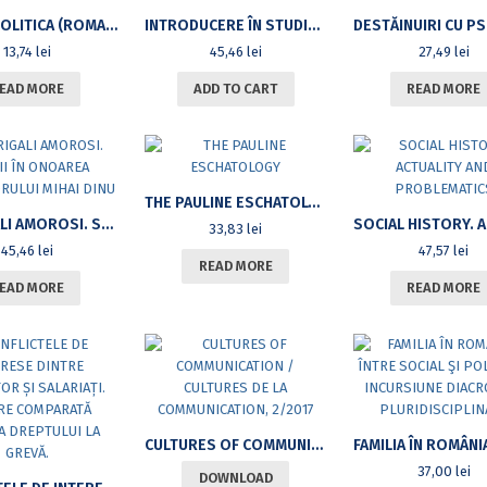
STUDIA POLITICA (ROMANIAN POLITICAL SCIENCE REVIEW), VOL. XVII, NO. 4, 2017
INTRODUCERE ÎN STUDIUL LIMBII MEDIO-EGIPTENE. EDIŢIE REVĂZUTĂ ŞI ADĂUGITĂ
13,74
lei
45,46
lei
27,49
lei
EAD MORE
ADD TO CART
READ MORE
THE PAULINE ESCHATOLOGY
MADRIGALI AMOROSI. STUDII ÎN ONOAREA PROFESORULUI MIHAI DINU
33,83
lei
45,46
lei
47,57
lei
READ MORE
EAD MORE
READ MORE
CULTURES OF COMMUNICATION / CULTURES DE LA COMMUNICATION, 2/2017
37,00
lei
DOWNLOAD