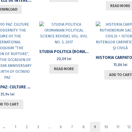
CONFLICTELE DE INTERESE DINTRE ANGAJATOR ȘI SALARIAȚI. PRIVIRE COMPARATĂ ASUPRA DREPTULUI LA GREVĂ.
READ MORE
OWNLOAD
STUDIA POLITICA (ROMANIAN POLITICAL SCIENCE REVIEW), VOL. XVII, NO. 3, 2017
20,09
lei
15,86
lei
READ MORE
ADD TO CART
OCTAVIO PAZ: CULTURE AND MODERNITY: THE VOLUME OF THE INTERNATIONAL COLLOQUIUM “THE TRADITION OF RUPTURE”, HELD ON THE OCCASION OF THE 100-YEAR ANNIVERSARY OF THE BIRTH OF OCTAVIO PAZ
35,94
lei
DD TO CART
←
1
2
3
…
6
7
8
9
10
11
12