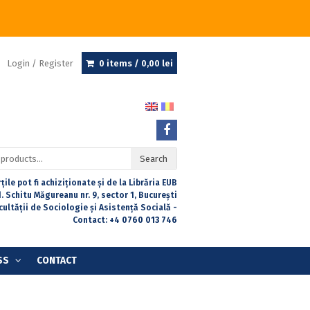
Login / Register
0 items /
0,00
lei
Search
țile pot fi achiziționate și de la Librăria EUB
. Schitu Măgureanu nr. 9, sector 1, București
acultății de Sociologie și Asistență Socială -
Contact:
+4 0760 013 746
SS
CONTACT