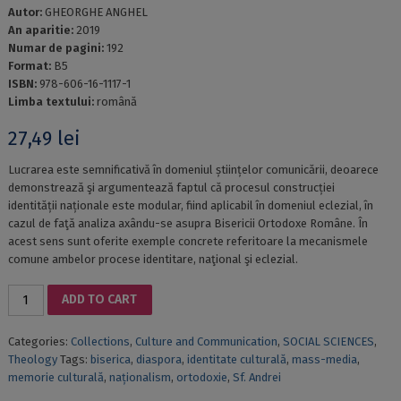
Autor:
GHEORGHE ANGHEL
An aparitie:
2019
Numar de pagini:
192
Format:
B5
ISBN:
978-606-16-1117-1
Limba textului:
română
27,49
lei
Lucrarea este semnificativă în domeniul științelor comunicării, deoarece
demonstrează şi argumentează faptul că procesul construcției
identității naționale este modular, fiind aplicabil în domeniul eclezial, în
cazul de faţă analiza axându-se asupra Bisericii Ortodoxe Române. În
acest sens sunt oferite exemple concrete referitoare la mecanismele
comune ambelor procese identitare, naţional şi eclezial.
STRATEGII
ADD TO CART
ȘI
FORME
Categories:
Collections
,
Culture and Communication
,
SOCIAL SCIENCES
,
DE
Theology
Tags:
biserica
,
diaspora
,
identitate culturală
,
mass-media
,
COMUNICARE
memorie culturală
,
naționalism
,
ortodoxie
,
Sf. Andrei
ALE
BISERICII