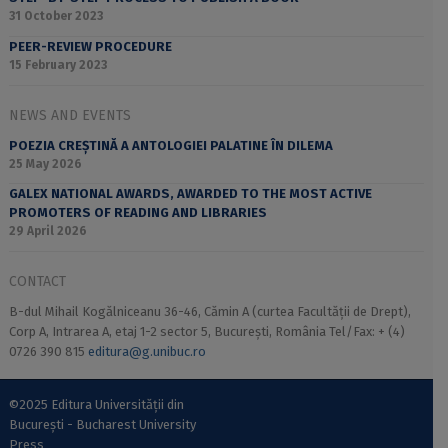
31 October 2023
PEER-REVIEW PROCEDURE
15 February 2023
NEWS AND EVENTS
POEZIA CREȘTINĂ A ANTOLOGIEI PALATINE ÎN DILEMA
25 May 2026
GALEX NATIONAL AWARDS, AWARDED TO THE MOST ACTIVE
PROMOTERS OF READING AND LIBRARIES
29 April 2026
CONTACT
B-dul Mihail Kogălniceanu 36-46, Cămin A (curtea Facultății de Drept),
Corp A, Intrarea A, etaj 1-2 sector 5, București, România Tel/Fax: + (4)
0726 390 815
editura@g.unibuc.ro
©2025 Editura Universității din
București - Bucharest University
Press