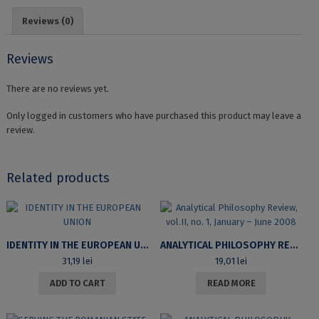
ORTODOXE
Reviews (0)
ROMÂNE
ÎN
PROCESUL
Reviews
CONSTRUCȚIEI
IDENTITARE
There are no reviews yet.
quantity
Only logged in customers who have purchased this product may leave a
review.
Related products
IDENTITY IN THE EUROPEAN UNION
ANALYTICAL PHILOSOPHY REVIEW, VOL.II, NO. 1, JANUARY – JUNE 2008
31,19
lei
19,01
lei
ADD TO CART
READ MORE