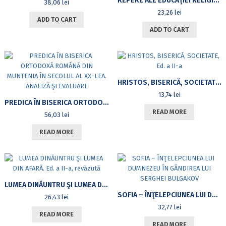
REPERE ALE EDUCAŢIEI RELIGIOS-MORALE ÎN LITERATURA OMILETICĂ ŞI CATEHETICĂ ROMÂNEASCĂ DIN SECOLUL AL XX-LEA
38,06
lei
23,26
lei
ADD TO CART
ADD TO CART
HRISTOS, BISERICĂ, SOCIETATE, ED. A II-A
13,74
lei
PREDICA ÎN BISERICA ORTODOXĂ ROMÂNĂ DIN MUNTENIA ÎN SECOLUL AL XX-LEA. ANALIZĂ ŞI EVALUARE
READ MORE
56,03
lei
READ MORE
LUMEA DINĂUNTRU ŞI LUMEA DIN AFARĂ. ED. A II-A, REVĂZUTĂ
SOFIA – ÎNŢELEPCIUNEA LUI DUMNEZEU ÎN GÂNDIREA LUI SERGHEI BULGAKOV
26,43
lei
32,77
lei
READ MORE
READ MORE