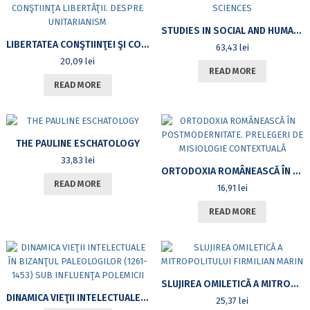
STUDIES IN SOCIAL AND HUMAN SCIENCES
LIBERTATEA CONŞTIINŢEI ŞI CONŞTIINŢA LIBERTĂŢII. DESPRE UNITARIANISM
63,43
lei
20,09
lei
READ MORE
READ MORE
THE PAULINE ESCHATOLOGY
33,83
lei
ORTODOXIA ROMÂNEASCĂ ÎN POSTMODERNITATE. PRELEGERI DE MISIOLOGIE CONTEXTUALĂ
READ MORE
16,91
lei
READ MORE
SLUJIREA OMILETICĂ A MITROPOLITULUI FIRMILIAN MARIN
DINAMICA VIEŢII INTELECTUALE ÎN BIZANŢUL PALEOLOGILOR (1261-1453) SUB INFLUENŢA POLEMICII
25,37
lei