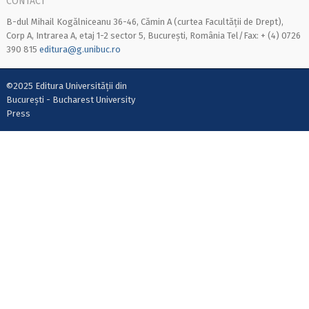
CONTACT
B-dul Mihail Kogălniceanu 36-46, Cămin A (curtea Facultății de Drept),
Corp A, Intrarea A, etaj 1-2 sector 5, București, România Tel/Fax: + (4) 0726
390 815
editura@g.unibuc.ro
©2025 Editura Universității din
București - Bucharest University
Press