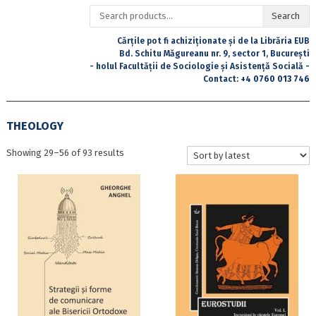
Search
Search
for:
Cărțile pot fi achiziționate și de la Librăria EUB
Bd. Schitu Măgureanu nr. 9, sector 1, București
- holul Facultății de Sociologie și Asistență Socială -
Contact:
+4 0760 013 746
THEOLOGY
Sorted
Showing 29–56 of 93 results
by
latest