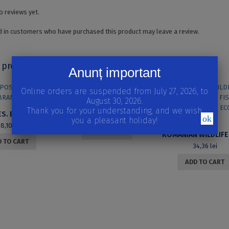
o reviews yet.
 in customers who have purchased this product may leave a review.
 products
Anunț important
Online orders are suspended from July 27, 2026, to
August 30, 2026.
IMMUNOBIOLOGY
Thank you for your understanding, and we wish
LIPOSOMES. BIOMEMBRANE MODELS
39,11
lei
ok
you a pleasant holiday!
48,10
lei
READ MORE
 TO CART
34,36
lei
ADD TO CART