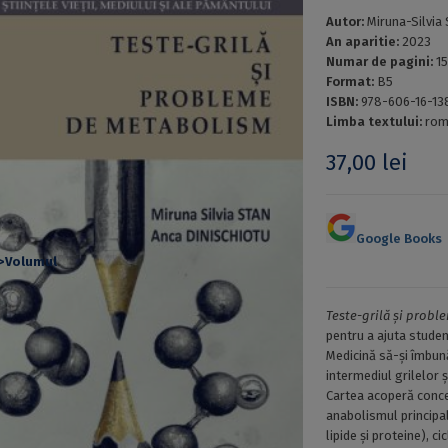
Autor:
Miruna-Silvia
An aparitie:
2023
Numar de pagini:
1
Format:
B5
ISBN:
978-606-16-13
Limba textului:
rom
37,00
lei
Google Books
Teste-grilă și prob
pentru a ajuta studen
Medicină să-și îmbun
intermediul grilelor 
Cartea acoperă conc
anabolismul principa
lipide și proteine), ci