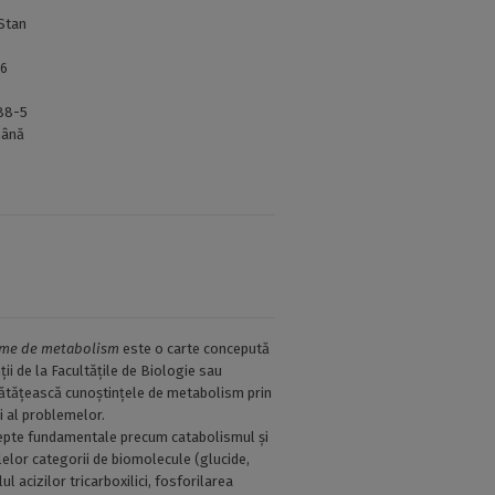
 Stan
56
88-5
ână
leme de metabolism
este o carte concepută
ții de la Facultățile de Biologie sau
ătățească cunoștințele de metabolism prin
și al problemelor.
epte fundamentale precum catabolismul și
lelor categorii de biomolecule (glucide,
clul acizilor tricarboxilici, fosforilarea