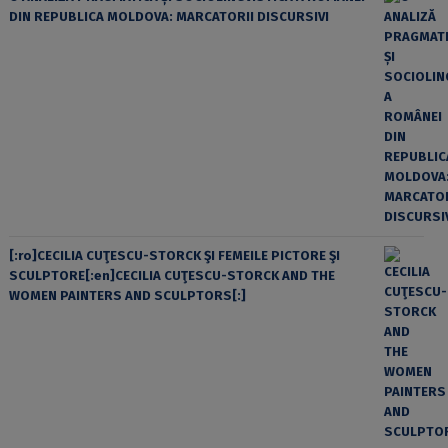
DIN REPUBLICA MOLDOVA: MARCATORII DISCURSIVI
[:ro]CECILIA CUŢESCU-STORCK ŞI FEMEILE PICTORE ŞI
SCULPTORE[:en]CECILIA CUŢESCU-STORCK AND THE
WOMEN PAINTERS AND SCULPTORS[:]