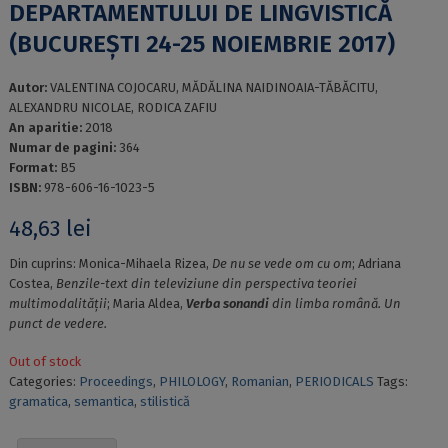
DEPARTAMENTULUI DE LINGVISTICĂ
(BUCUREȘTI 24-25 NOIEMBRIE 2017)
Autor:
VALENTINA COJOCARU, MĂDĂLINA NAIDINOAIA-TĂBĂCITU,
ALEXANDRU NICOLAE, RODICA ZAFIU
An aparitie:
2018
Numar de pagini:
364
Format:
B5
ISBN:
978-606-16-1023-5
48,63
lei
Din cuprins: Monica-Mihaela Rizea,
De nu se vede om cu om
; Adriana
Costea,
Benzile-text din televiziune din perspectiva teoriei
multimodalității
; Maria Aldea,
Verba sonandi
din limba română. Un
punct de vedere.
Out of stock
Categories:
Proceedings
,
PHILOLOGY
,
Romanian
,
PERIODICALS
Tags:
gramatica
,
semantica
,
stilistică