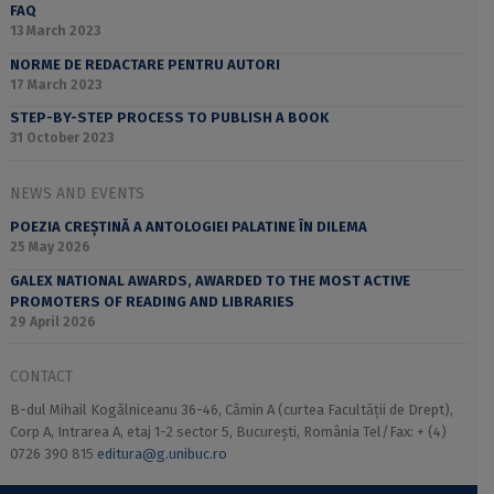
FAQ
13 March 2023
NORME DE REDACTARE PENTRU AUTORI
17 March 2023
STEP-BY-STEP PROCESS TO PUBLISH A BOOK
31 October 2023
NEWS AND EVENTS
POEZIA CREȘTINĂ A ANTOLOGIEI PALATINE ÎN DILEMA
25 May 2026
GALEX NATIONAL AWARDS, AWARDED TO THE MOST ACTIVE
PROMOTERS OF READING AND LIBRARIES
29 April 2026
CONTACT
B-dul Mihail Kogălniceanu 36-46, Cămin A (curtea Facultății de Drept),
Corp A, Intrarea A, etaj 1-2 sector 5, București, România Tel/Fax: + (4)
0726 390 815
editura@g.unibuc.ro