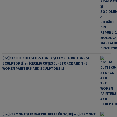
[:ro]CECILIA CUŢESCU-STORCK ŞI FEMEILE PICTORE ŞI
SCULPTORE[:en]CECILIA CUŢESCU-STORCK AND THE
WOMEN PAINTERS AND SCULPTORS[:]
[:ro]VERMONT ȘI FARMECUL BELLE ÉPOQUE[:en]VERMONT