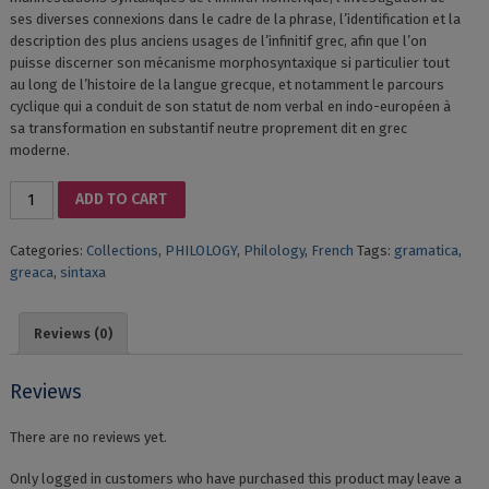
ses diverses connexions dans le cadre de la phrase, l’identification et la
description des plus anciens usages de l’infinitif grec, afin que l’on
puisse discerner son mécanisme morphosyntaxique si particulier tout
au long de l’histoire de la langue grecque, et notamment le parcours
cyclique qui a conduit de son statut de nom verbal en indo-européen à
sa transformation en substantif neutre proprement dit en grec
moderne.
RECHERCHES
ADD TO CART
SUR
L’INFINITIF
Categories:
Collections
,
PHILOLOGY
,
Philology
,
French
Tags:
gramatica
,
ET
greaca
,
sintaxa
LA
PROPOSITION
INFINITIVE
Reviews (0)
EN
GREC
HOMÉRIQUE,
Reviews
VOL
II,
There are no reviews yet.
ANNEXES
quantity
Only logged in customers who have purchased this product may leave a