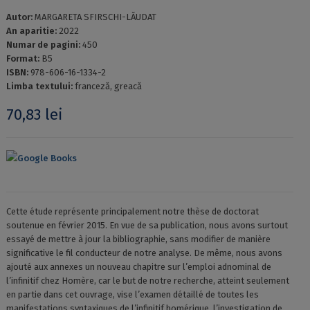
Autor:
MARGARETA SFIRSCHI-LĂUDAT
An aparitie:
2022
Numar de pagini:
450
Format:
B5
ISBN:
978-606-16-1334-2
Limba textului:
franceză, greacă
70,83
lei
Google Books
Cette étude représente principalement notre thèse de doctorat
soutenue en février 2015. En vue de sa publication, nous avons surtout
essayé de mettre à jour la bibliographie, sans modifier de manière
significative le fil conducteur de notre analyse. De même, nous avons
ajouté aux annexes un nouveau chapitre sur l’emploi adnominal de
l’infinitif chez Homère, car le but de notre recherche, atteint seulement
en partie dans cet ouvrage, vise l’examen détaillé de toutes les
manifestations syntaxiques de l’infinitif homérique, l’investigation de