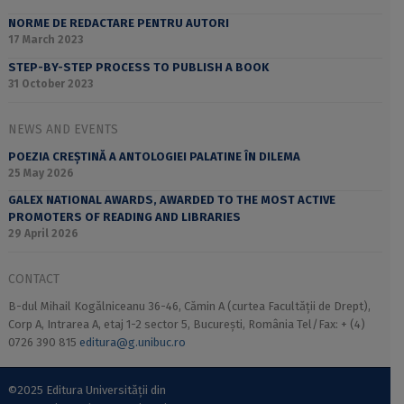
NORME DE REDACTARE PENTRU AUTORI
17 March 2023
STEP-BY-STEP PROCESS TO PUBLISH A BOOK
31 October 2023
NEWS AND EVENTS
POEZIA CREȘTINĂ A ANTOLOGIEI PALATINE ÎN DILEMA
25 May 2026
GALEX NATIONAL AWARDS, AWARDED TO THE MOST ACTIVE
PROMOTERS OF READING AND LIBRARIES
29 April 2026
CONTACT
B-dul Mihail Kogălniceanu 36-46, Cămin A (curtea Facultății de Drept),
Corp A, Intrarea A, etaj 1-2 sector 5, București, România Tel/Fax: + (4)
0726 390 815
editura@g.unibuc.ro
©2025 Editura Universității din