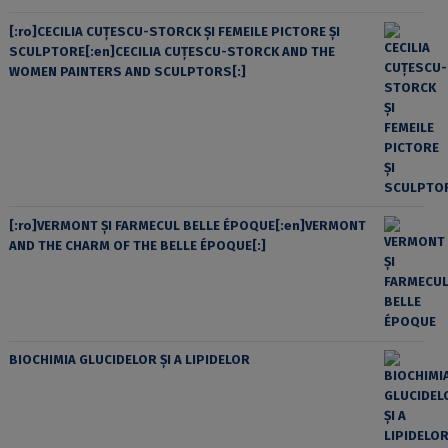
[:ro]CECILIA CUŢESCU-STORCK ŞI FEMEILE PICTORE ŞI
SCULPTORE[:en]CECILIA CUŢESCU-STORCK AND THE
WOMEN PAINTERS AND SCULPTORS[:]
[:ro]VERMONT ȘI FARMECUL BELLE ÉPOQUE[:en]VERMONT
AND THE CHARM OF THE BELLE ÉPOQUE[:]
BIOCHIMIA GLUCIDELOR ȘI A LIPIDELOR