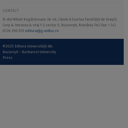
CONTACT
B-dul Mihail Kogălniceanu 36-46, Cămin A (curtea Facultății de Drept),
Corp A, Intrarea A, etaj 1-2 sector 5, București, România Tel/Fax: + (4)
0726 390 815
editura@g.unibuc.ro
©2025 Editura Universității din
București - Bucharest University
Press