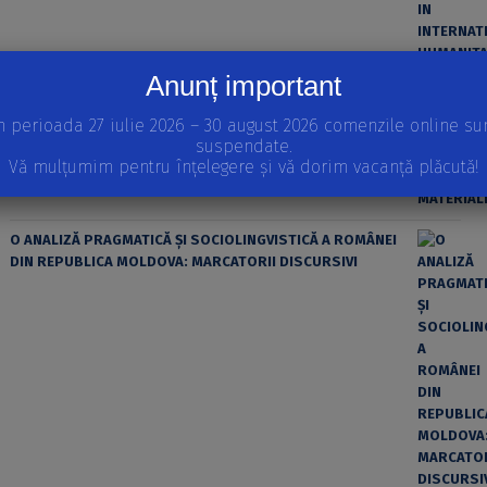
Anunț important
ȘTIINȚA MODERNĂ ȘI MATERIALISMUL
n perioada 27 iulie 2026 – 30 august 2026 comenzile online su
suspendate.
Vă mulțumim pentru înțelegere și vă dorim vacanță plăcută!
O ANALIZĂ PRAGMATICĂ ȘI SOCIOLINGVISTICĂ A ROMÂNEI
DIN REPUBLICA MOLDOVA: MARCATORII DISCURSIVI