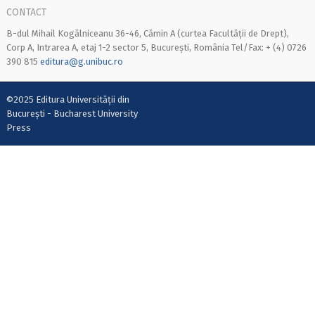
CONTACT
B-dul Mihail Kogălniceanu 36-46, Cămin A (curtea Facultății de Drept),
Corp A, Intrarea A, etaj 1-2 sector 5, București, România Tel/Fax: + (4) 0726
390 815
editura@g.unibuc.ro
©2025 Editura Universității din
București - Bucharest University
Press