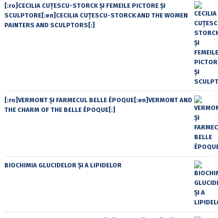
[:ro]CECILIA CUŢESCU-STORCK ŞI FEMEILE PICTORE ŞI
SCULPTORE[:en]CECILIA CUŢESCU-STORCK AND THE WOMEN
PAINTERS AND SCULPTORS[:]
[:ro]VERMONT ȘI FARMECUL BELLE ÉPOQUE[:en]VERMONT AND
THE CHARM OF THE BELLE ÉPOQUE[:]
BIOCHIMIA GLUCIDELOR ȘI A LIPIDELOR