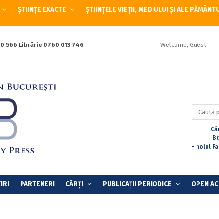
ȘTIINȚE EXACTE
ȘTIINȚELE VIEȚII, MEDIULUI ȘI ALE PĂMÂNT
Welcome, Guest
0 566 Librărie 0760 013 746
Caută
după:
Căr
Bd
- holul F
IRI
PARTENERI
CĂRȚI
PUBLICAȚII PERIODICE
OPEN AC