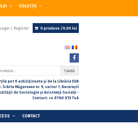
ULUI
COLECȚII
Login / Register
0 produse /
0,00
lei
Caută
țile pot fi achiziționate și de la Librăria EUB
. Schitu Măgureanu nr. 9, sector 1, București
acultății de Sociologie și Asistență Socială -
Contact:
+4 0760 013 746
CESS
CONTACT