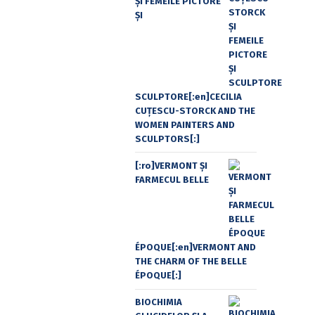
ŞI FEMEILE PICTORE
ŞI
SCULPTORE[:en]CECILIA
CUŢESCU-STORCK AND THE
WOMEN PAINTERS AND
SCULPTORS[:]
[:ro]VERMONT ȘI
FARMECUL BELLE
ÉPOQUE[:en]VERMONT AND
THE CHARM OF THE BELLE
ÉPOQUE[:]
BIOCHIMIA