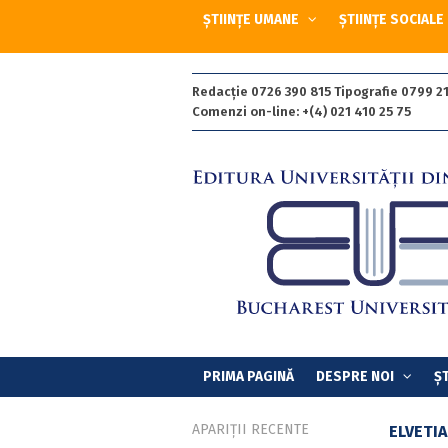
ȘTIINȚE UMANE
ȘTIINȚE SOCIALE
Redacție 0726 390 815 Tipografie 0799 21
Comenzi on-line: +(4) 021 410 25 75
PRIMA PAGINĂ
DESPRE NOI
ȘT
APARIȚII RECENTE
ELVETIA