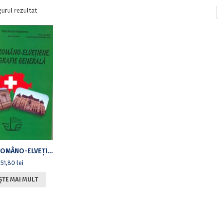
gurul rezultat
RELAȚII ROMÂNO-ELVEȚIENE. BIBLIOGRAFIE GENERALĂ
51,80
lei
ȘTE MAI MULT