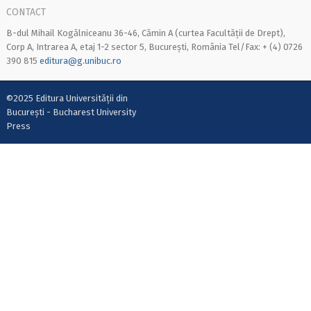
CONTACT
B-dul Mihail Kogălniceanu 36-46, Cămin A (curtea Facultății de Drept),
Corp A, Intrarea A, etaj 1-2 sector 5, București, România Tel/Fax: + (4) 0726
390 815
editura@g.unibuc.ro
©2025 Editura Universității din
București - Bucharest University
Press