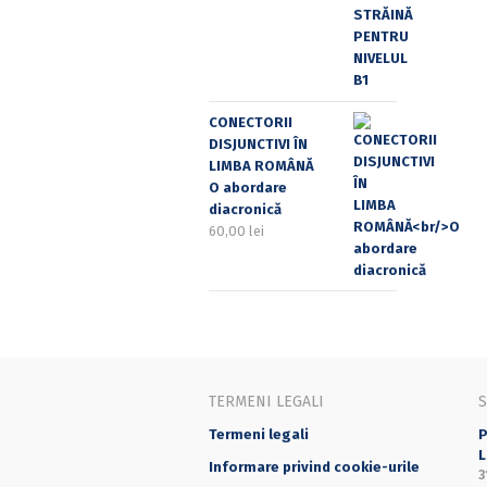
CONECTORII
DISJUNCTIVI ÎN
LIMBA ROMÂNĂ
O abordare
diacronică
60,00
lei
TERMENI LEGALI
Termeni legali
P
L
Informare privind cookie-urile
3