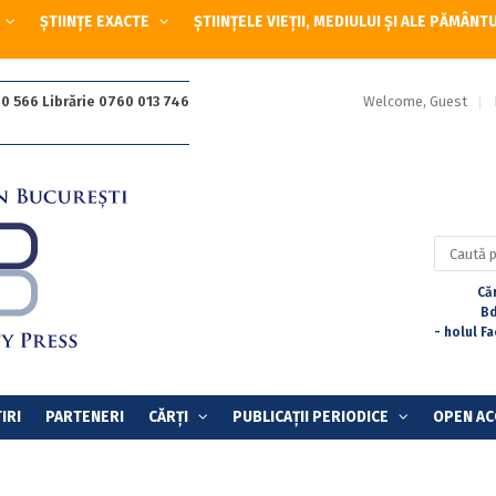
ȘTIINȚE EXACTE
ȘTIINȚELE VIEȚII, MEDIULUI ȘI ALE PĂMÂNT
Welcome, Guest
0 566 Librărie 0760 013 746
Caută
după:
Căr
Bd
- holul F
IRI
PARTENERI
CĂRȚI
PUBLICAȚII PERIODICE
OPEN AC