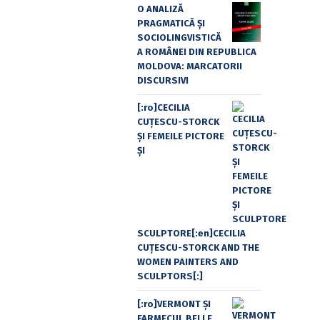
O ANALIZĂ
PRAGMATICĂ ȘI
SOCIOLINGVISTICĂ
A ROMÂNEI DIN REPUBLICA
MOLDOVA: MARCATORII
DISCURSIVI
[:ro]CECILIA
CUŢESCU-STORCK
ŞI FEMEILE PICTORE
ŞI
SCULPTORE[:en]CECILIA
CUŢESCU-STORCK AND THE
WOMEN PAINTERS AND
SCULPTORS[:]
[:ro]VERMONT ȘI
FARMECUL BELLE