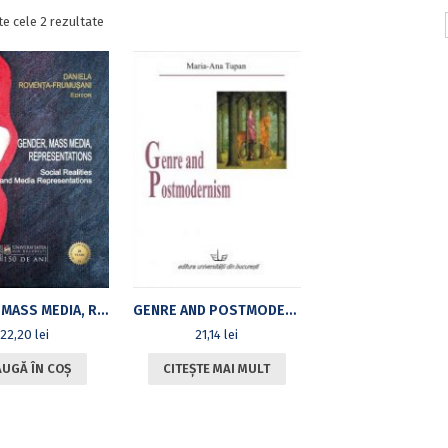
Sortat
te cele 2 rezultate
după
cele
mai
recente
GENDER, MASS MEDIA, REPRESENTATIONS: SOCIAL REALITIES AND MEDIA REPRESENTATIONS
GENRE AND POSTMODERNISM
22,20
lei
21,14
lei
UGĂ ÎN COȘ
CITEȘTE MAI MULT