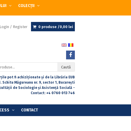
ULUI
COLECȚII
Login / Register
0 produse /
0,00
lei
Caută
țile pot fi achiziționate și de la Librăria EUB
. Schitu Măgureanu nr. 9, sector 1, București
acultății de Sociologie și Asistență Socială -
Contact:
+4 0760 013 746
CESS
CONTACT