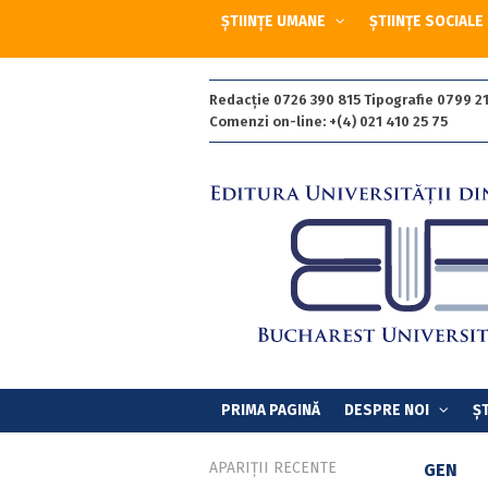
ȘTIINȚE UMANE
ȘTIINȚE SOCIALE
Redacție 0726 390 815 Tipografie 0799 21
Comenzi on-line: +(4) 021 410 25 75
PRIMA PAGINĂ
DESPRE NOI
ȘT
APARIȚII RECENTE
GEN