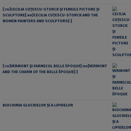
[:ro]CECILIA CUŢESCU-STORCK ŞI FEMEILE PICTORE ŞI
SCULPTORE[:en]CECILIA CUŢESCU-STORCK AND THE
WOMEN PAINTERS AND SCULPTORS[:]
[:ro]VERMONT ȘI FARMECUL BELLE ÉPOQUE[:en]VERMONT
AND THE CHARM OF THE BELLE ÉPOQUE[:]
BIOCHIMIA GLUCIDELOR ȘI A LIPIDELOR