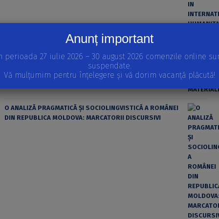
Anunț important
ȘTIINȚA MODERNĂ ȘI MATERIALISMUL
n perioada 27 iulie 2026 – 30 august 2026 comenzile online su
suspendate.
Vă mulțumim pentru înțelegere și vă dorim vacanță plăcută!
O ANALIZĂ PRAGMATICĂ ȘI SOCIOLINGVISTICĂ A ROMÂNEI
DIN REPUBLICA MOLDOVA: MARCATORII DISCURSIVI