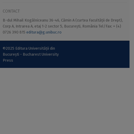
CONTACT
B-dul Mihail Kogălniceanu 36-46, Cămin A (curtea Facultății de Drept),
Corp A, Intrarea A, etaj 1-2 sector 5, București, România Tel/Fax: + (4)
0726 390 815
editura@g.unibuc.ro
©2025 Editura Universității din
București - Bucharest University
Press