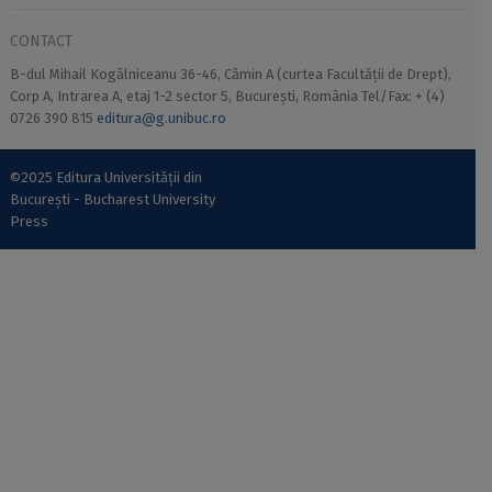
CONTACT
B-dul Mihail Kogălniceanu 36-46, Cămin A (curtea Facultății de Drept),
Corp A, Intrarea A, etaj 1-2 sector 5, București, România Tel/Fax: + (4)
0726 390 815
editura@g.unibuc.ro
©2025 Editura Universității din
București - Bucharest University
Press