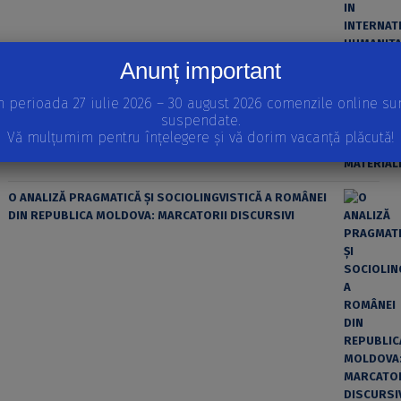
Anunț important
ȘTIINȚA MODERNĂ ȘI MATERIALISMUL
n perioada 27 iulie 2026 – 30 august 2026 comenzile online su
suspendate.
Vă mulțumim pentru înțelegere și vă dorim vacanță plăcută!
O ANALIZĂ PRAGMATICĂ ȘI SOCIOLINGVISTICĂ A ROMÂNEI
DIN REPUBLICA MOLDOVA: MARCATORII DISCURSIVI