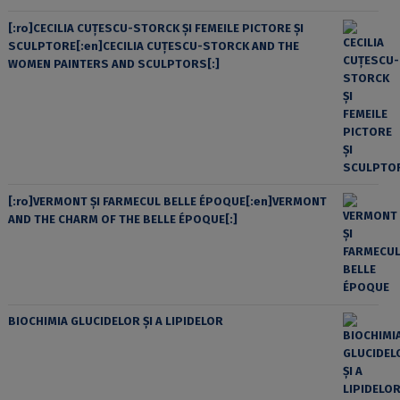
[:ro]CECILIA CUŢESCU-STORCK ŞI FEMEILE PICTORE ŞI
SCULPTORE[:en]CECILIA CUŢESCU-STORCK AND THE
WOMEN PAINTERS AND SCULPTORS[:]
[:ro]VERMONT ȘI FARMECUL BELLE ÉPOQUE[:en]VERMONT
AND THE CHARM OF THE BELLE ÉPOQUE[:]
BIOCHIMIA GLUCIDELOR ȘI A LIPIDELOR