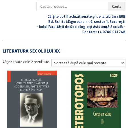
Caută
Caută
după:
Cărțile pot fi achiziționate și de la Librăria EUB
Bd. Schitu Măgureanu nr. 9, sector 1, București
- holul Facultății de Sociologie și Asistență Socială -
Contact:
+4 0760 013 746
LITERATURA SECOLULUI XX
Sortat
Afișez toate cele 2 rezultate
după
cele
mai
recente