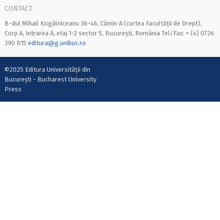
CONTACT
B-dul Mihail Kogălniceanu 36-46, Cămin A (curtea Facultății de Drept),
Corp A, Intrarea A, etaj 1-2 sector 5, București, România Tel/Fax: + (4) 0726
390 815
editura@g.unibuc.ro
©2025 Editura Universității din
București - Bucharest University
Press