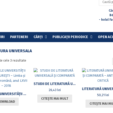
după:
Căr
Bd
- holul F
IRI
PARTENERI
CĂRȚI
PUBLICAȚII PERIODICE
OPEN AC
TURA UNIVERSALA
Sortat
te cele 3 rezultate
după
cele
mai
recente
STUDII DE LITERATURĂ UNIVERSALĂ ŞI COMPARATĂ
26,43
lei
ANALELE UNIVERSITĂŢII DIN BUCUREŞTI – LIMBA ŞI LITERATURA ROMÂNĂ, ANUL LXVII – 2018
50,21
lei
CITEȘTE MAI MULT
OWNLOAD
CITEȘTE MAI M