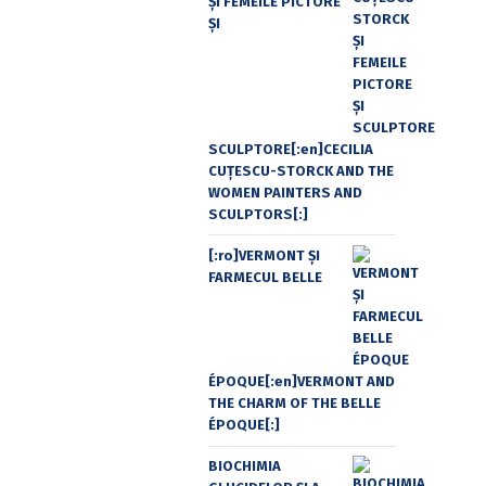
ŞI FEMEILE PICTORE
ŞI
SCULPTORE[:en]CECILIA
CUŢESCU-STORCK AND THE
WOMEN PAINTERS AND
SCULPTORS[:]
[:ro]VERMONT ȘI
FARMECUL BELLE
ÉPOQUE[:en]VERMONT AND
THE CHARM OF THE BELLE
ÉPOQUE[:]
BIOCHIMIA