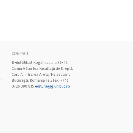
CONTACT
B-dul Mihail Kogălniceanu 36-46,
Cămin A (curtea Facultății de Drept),
Corp A, Intrarea A, etaj 1-2 sector 5,
București, România Tel/Fax: + (4)
0726 390 815
editura@g.unibuc.ro