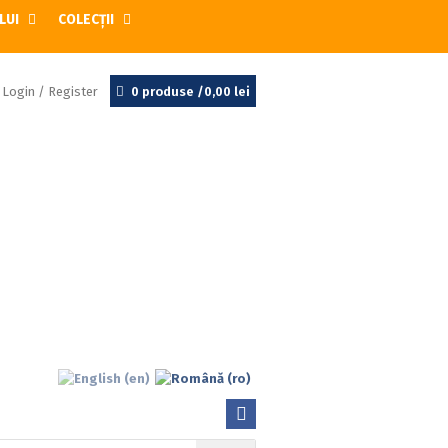
LUI
COLECȚII
Login / Register
0 produse /
0,00
lei