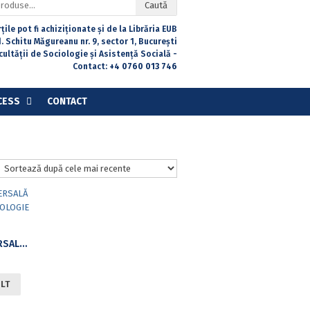
Caută
țile pot fi achiziționate și de la Librăria EUB
. Schitu Măgureanu nr. 9, sector 1, București
acultății de Sociologie și Asistență Socială -
Contact:
+4 0760 013 746
CESS
CONTACT
LITERATURĂ UNIVERSALĂ ȘI COMPARATĂ – ANTOLOGIE CRITICĂ
ULT