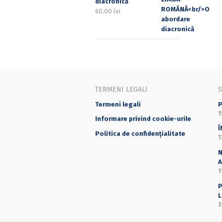
diacronică
60,00
lei
TERMENI LEGALI
Termeni legali
P
1
Informare privind cookie-urile
Î
Politica de confidențialitate
1
N
A
1
P
L
3