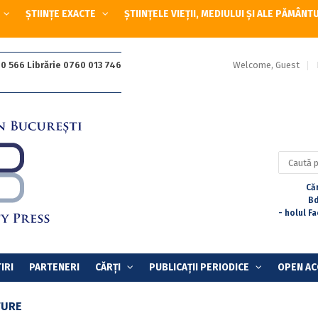
ȘTIINȚE EXACTE
ȘTIINȚELE VIEȚII, MEDIULUI ȘI ALE PĂMÂNT
Welcome, Guest
0 566 Librărie 0760 013 746
Caută
după:
Căr
Bd
- holul F
IRI
PARTENERI
CĂRȚI
PUBLICAȚII PERIODICE
OPEN AC
TURE