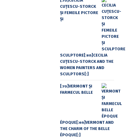
[:ro]CECILIA
CUŢESCU-STORCK
ŞI FEMEILE PICTORE
ŞI
SCULPTORE[:en]CECILIA
CUŢESCU-STORCK AND THE
WOMEN PAINTERS AND
SCULPTORS[:]
[:ro]VERMONT ȘI
FARMECUL BELLE
ÉPOQUE[:en]VERMONT AND
THE CHARM OF THE BELLE
ÉPOQUE[:]