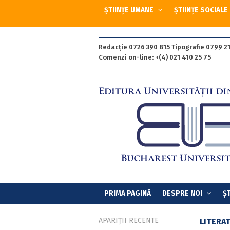
ȘTIINȚE UMANE
ȘTIINȚE SOCIALE
Redacție 0726 390 815 Tipografie 0799 21
Comenzi on-line: +(4) 021 410 25 75
PRIMA PAGINĂ
DESPRE NOI
ȘT
APARIȚII RECENTE
LITERA