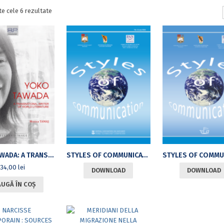
Sortat
te cele 6 rezultate
după
cele
mai
recente
YOKO TAWADA: A TRANSNATIONAL WRITER OF WORLD LITERATURE
STYLES OF COMMUNICATION. VOL. 13, NO. 1/2021
34,00
lei
DOWNLOAD
DOWNLOAD
UGĂ ÎN COȘ