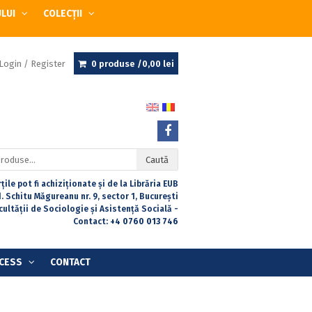
ULUI
COLECȚII
Login / Register
0 produse /
0,00
lei
Caută
țile pot fi achiziționate și de la Librăria EUB
. Schitu Măgureanu nr. 9, sector 1, București
acultății de Sociologie și Asistență Socială -
Contact:
+4 0760 013 746
CESS
CONTACT