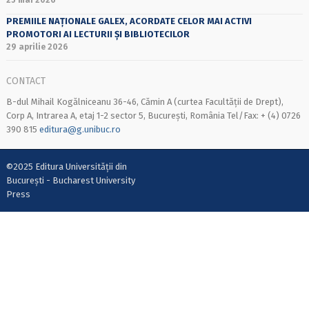
PREMIILE NAȚIONALE GALEX, ACORDATE CELOR MAI ACTIVI
PROMOTORI AI LECTURII ȘI BIBLIOTECILOR
29 aprilie 2026
CONTACT
B-dul Mihail Kogălniceanu 36-46, Cămin A (curtea Facultății de Drept),
Corp A, Intrarea A, etaj 1-2 sector 5, București, România Tel/Fax: + (4) 0726
390 815
editura@g.unibuc.ro
©2025 Editura Universității din
București - Bucharest University
Press