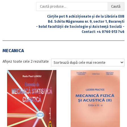
Caută
Caută
după:
Cărțile pot fi achiziționate și de la Librăria EUB
Bd. Schitu Măgureanu nr. 9, sector 1, București
- holul Facultății de Sociologie și Asistență Socială -
Contact:
+4 0760 013 746
MECANICA
Sortat
Afișez toate cele 2 rezultate
după
cele
mai
recente