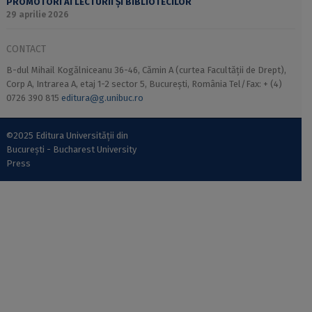
PROMOTORI AI LECTURII ȘI BIBLIOTECILOR
29 aprilie 2026
CONTACT
B-dul Mihail Kogălniceanu 36-46, Cămin A (curtea Facultății de Drept),
Corp A, Intrarea A, etaj 1-2 sector 5, București, România Tel/Fax: + (4)
0726 390 815
editura@g.unibuc.ro
©2025 Editura Universității din
București - Bucharest University
Press