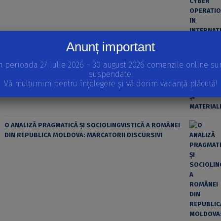
Anunț important
n perioada 27 iulie 2026 – 30 august 2026 comenzile online su
ȘTIINȚA MODERNĂ ȘI MATERIALISMUL
suspendate.
Vă mulțumim pentru înțelegere și vă dorim vacanță plăcută!
O ANALIZĂ PRAGMATICĂ ȘI SOCIOLINGVISTICĂ A ROMÂNEI
DIN REPUBLICA MOLDOVA: MARCATORII DISCURSIVI