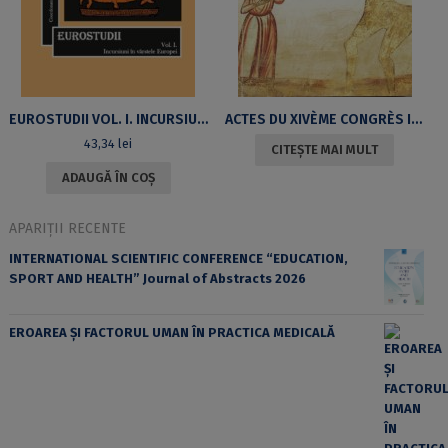
EUROSTUDII VOL. I. INCURSIUNI ÎN VÂRSTELE EUROPEI
ACTES DU XIVÈME CONGRÈS INTERNATIONAL D’ÉTUDES SUR LES DANSES MACABRES ET L’ART MACABRE EN GÉNÉRAL SIBIU 2010
43,34
lei
CITEȘTE MAI MULT
ADAUGĂ ÎN COȘ
APARIȚII RECENTE
INTERNATIONAL SCIENTIFIC CONFERENCE “EDUCATION,
SPORT AND HEALTH” Journal of Abstracts 2026
EROAREA ȘI FACTORUL UMAN ÎN PRACTICA MEDICALĂ