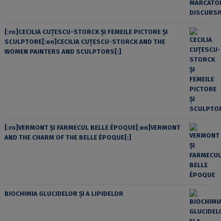
[:ro]CECILIA CUŢESCU-STORCK ŞI FEMEILE PICTORE ŞI
SCULPTORE[:en]CECILIA CUŢESCU-STORCK AND THE
WOMEN PAINTERS AND SCULPTORS[:]
[:ro]VERMONT ȘI FARMECUL BELLE ÉPOQUE[:en]VERMONT
AND THE CHARM OF THE BELLE ÉPOQUE[:]
BIOCHIMIA GLUCIDELOR ȘI A LIPIDELOR