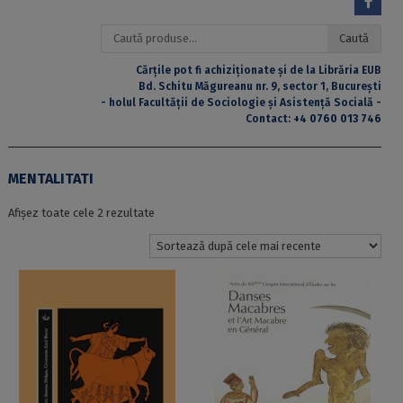
Caută
Caută
după:
Cărțile pot fi achiziționate și de la Librăria EUB
Bd. Schitu Măgureanu nr. 9, sector 1, București
- holul Facultății de Sociologie și Asistență Socială -
Contact:
+4 0760 013 746
MENTALITATI
Sortat
Afișez toate cele 2 rezultate
după
cele
mai
recente