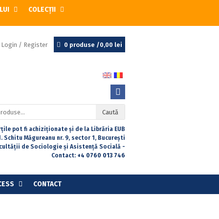
LUI
COLECȚII
Login / Register
0 produse /
0,00
lei
Caută
țile pot fi achiziționate și de la Librăria EUB
. Schitu Măgureanu nr. 9, sector 1, București
acultății de Sociologie și Asistență Socială -
Contact:
+4 0760 013 746
CESS
CONTACT