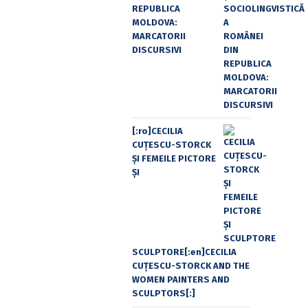
REPUBLICA
MOLDOVA:
MARCATORII
DISCURSIVI
[:ro]CECILIA
CUŢESCU-STORCK
ŞI FEMEILE PICTORE
ŞI
SCULPTORE[:en]CECILIA
CUŢESCU-STORCK AND THE
WOMEN PAINTERS AND
SCULPTORS[:]