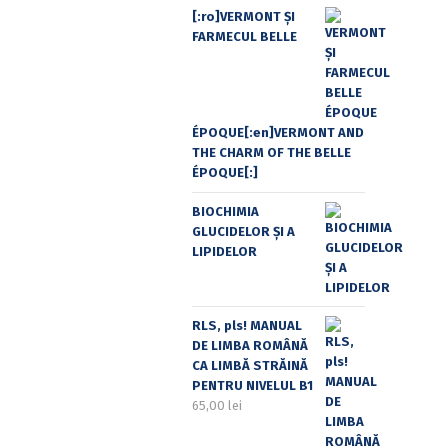
[:ro]VERMONT ȘI
FARMECUL BELLE
ÉPOQUE[:en]VERMONT AND
THE CHARM OF THE BELLE
ÉPOQUE[:]
BIOCHIMIA
GLUCIDELOR ȘI A
LIPIDELOR
RLS, pls! MANUAL
DE LIMBA ROMÂNĂ
CA LIMBĂ STRĂINĂ
PENTRU NIVELUL B1
65,00
lei