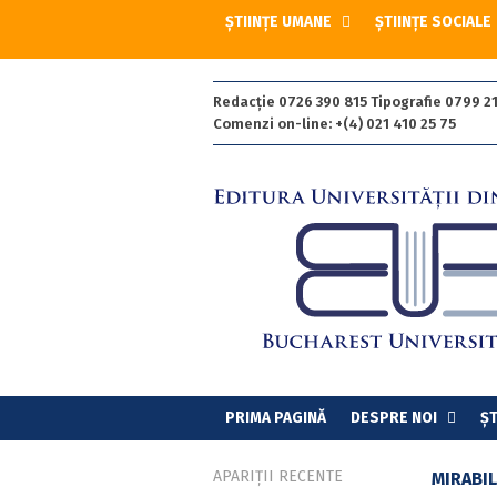
ȘTIINȚE UMANE
ȘTIINȚE SOCIALE
Redacție 0726 390 815 Tipografie 0799 21
Comenzi on-line: +(4) 021 410 25 75
PRIMA PAGINĂ
DESPRE NOI
ȘT
APARIȚII RECENTE
MIRABIL