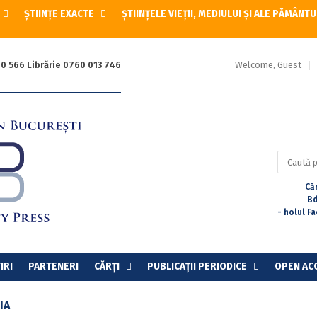
ȘTIINȚE EXACTE
ȘTIINȚELE VIEȚII, MEDIULUI ȘI ALE PĂMÂNTU
Welcome, Guest
0 566 Librărie 0760 013 746
Caută
după:
Căr
Bd
- holul F
IRI
PARTENERI
CĂRȚI
PUBLICAȚII PERIODICE
OPEN AC
IA