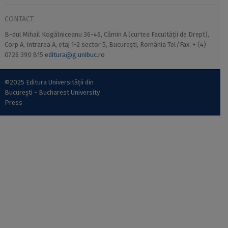
CONTACT
B-dul Mihail Kogălniceanu 36-46, Cămin A (curtea Facultății de Drept),
Corp A, Intrarea A, etaj 1-2 sector 5, București, România Tel/Fax: + (4)
0726 390 815
editura@g.unibuc.ro
©2025 Editura Universității din
București - Bucharest University
Press