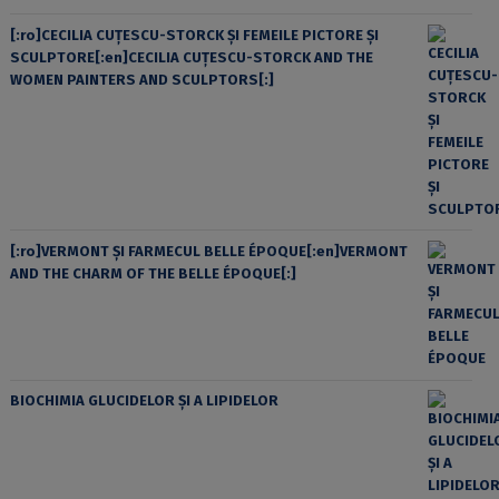
[:ro]CECILIA CUŢESCU-STORCK ŞI FEMEILE PICTORE ŞI
SCULPTORE[:en]CECILIA CUŢESCU-STORCK AND THE
WOMEN PAINTERS AND SCULPTORS[:]
[:ro]VERMONT ȘI FARMECUL BELLE ÉPOQUE[:en]VERMONT
AND THE CHARM OF THE BELLE ÉPOQUE[:]
BIOCHIMIA GLUCIDELOR ȘI A LIPIDELOR