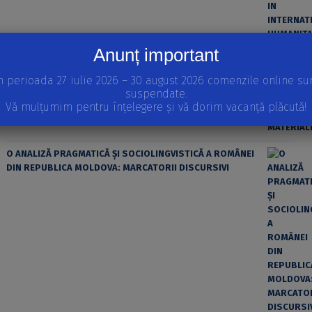
Anunț important
ȘTIINȚA MODERNĂ ȘI MATERIALISMUL
n perioada 27 iulie 2026 – 30 august 2026 comenzile online su
suspendate.
Vă mulțumim pentru înțelegere și vă dorim vacanță plăcută!
O ANALIZĂ PRAGMATICĂ ȘI SOCIOLINGVISTICĂ A ROMÂNEI
DIN REPUBLICA MOLDOVA: MARCATORII DISCURSIVI