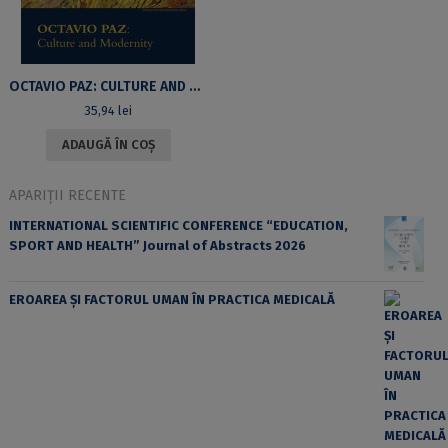
OCTAVIO PAZ: CULTURE AND MODERNITY: THE VOLUME OF THE INTERNATIONAL COLLOQUIUM “THE TRADITION OF RUPTURE”, HELD ON THE OCCASION OF THE 100-YEAR ANNIVERSARY OF THE BIRTH OF OCTAVIO PAZ
35,94
lei
ADAUGĂ ÎN COȘ
APARIȚII RECENTE
INTERNATIONAL SCIENTIFIC CONFERENCE “EDUCATION,
SPORT AND HEALTH” Journal of Abstracts 2026
EROAREA ȘI FACTORUL UMAN ÎN PRACTICA MEDICALĂ