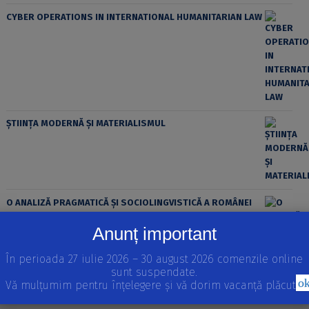
CYBER OPERATIONS IN INTERNATIONAL HUMANITARIAN LAW
ȘTIINȚA MODERNĂ ȘI MATERIALISMUL
O ANALIZĂ PRAGMATICĂ ȘI SOCIOLINGVISTICĂ A ROMÂNEI
DIN REPUBLICA MOLDOVA: MARCATORII DISCURSIVI
Anunț important
În perioada 27 iulie 2026 – 30 august 2026 comenzile online
sunt suspendate.
o
Vă mulțumim pentru înțelegere și vă dorim vacanță plăcută!