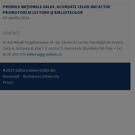
PREMIILE NAȚIONALE GALEX, ACORDATE CELOR MAI ACTIVI
PROMOTORI AI LECTURII ȘI BIBLIOTECILOR
29 aprilie 2026
CONTACT
B-dul Mihail Kogălniceanu 36-46, Cămin A (curtea Facultății de Drept),
Corp A, Intrarea A, etaj 1-2 sector 5, București, România Tel/Fax: + (4)
0726 390 815
editura@g.unibuc.ro
©2025 Editura Universității din
București - Bucharest University
Press