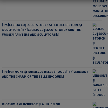
[:ro]CECILIA CUŢESCU-STORCK ŞI FEMEILE PICTORE ŞI
SCULPTORE[:en]CECILIA CUŢESCU-STORCK AND THE
WOMEN PAINTERS AND SCULPTORS[:]
[:ro]VERMONT ȘI FARMECUL BELLE ÉPOQUE[:en]VERMONT
AND THE CHARM OF THE BELLE ÉPOQUE[:]
BIOCHIMIA GLUCIDELOR ȘI A LIPIDELOR