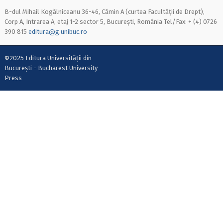
B-dul Mihail Kogălniceanu 36-46, Cămin A (curtea Facultății de Drept),
Corp A, Intrarea A, etaj 1-2 sector 5, București, România Tel/Fax: + (4) 0726
390 815
editura@g.unibuc.ro
©2025 Editura Universității din
București - Bucharest University
Press