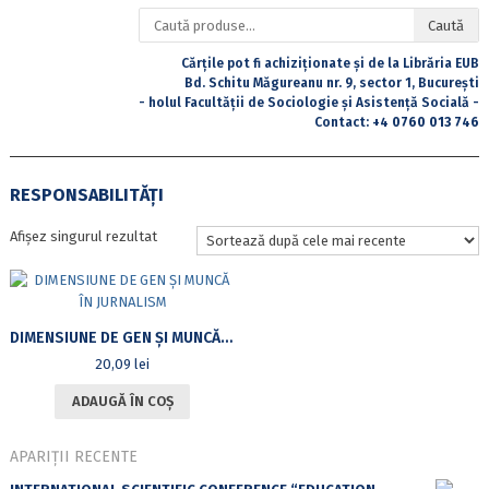
Caută
Caută
după:
Cărțile pot fi achiziționate și de la Librăria EUB
Bd. Schitu Măgureanu nr. 9, sector 1, București
- holul Facultății de Sociologie și Asistență Socială -
Contact:
+4 0760 013 746
RESPONSABILITĂŢI
Afișez singurul rezultat
DIMENSIUNE DE GEN ŞI MUNCĂ ÎN JURNALISM
20,09
lei
ADAUGĂ ÎN COȘ
APARIȚII RECENTE