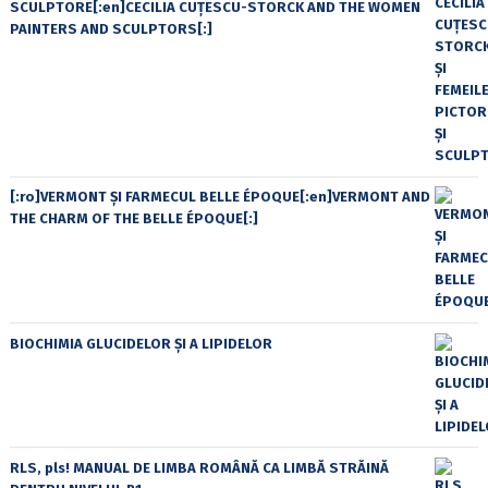
SCULPTORE[:en]CECILIA CUŢESCU-STORCK AND THE WOMEN
PAINTERS AND SCULPTORS[:]
[:ro]VERMONT ȘI FARMECUL BELLE ÉPOQUE[:en]VERMONT AND
THE CHARM OF THE BELLE ÉPOQUE[:]
BIOCHIMIA GLUCIDELOR ȘI A LIPIDELOR
RLS, pls! MANUAL DE LIMBA ROMÂNĂ CA LIMBĂ STRĂINĂ