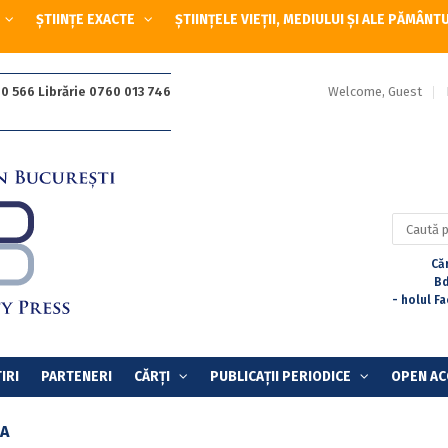
ȘTIINȚE EXACTE
ȘTIINȚELE VIEȚII, MEDIULUI ȘI ALE PĂMÂNT
Welcome, Guest
0 566 Librărie 0760 013 746
Caută
după:
Căr
Bd
- holul F
IRI
PARTENERI
CĂRȚI
PUBLICAȚII PERIODICE
OPEN AC
A