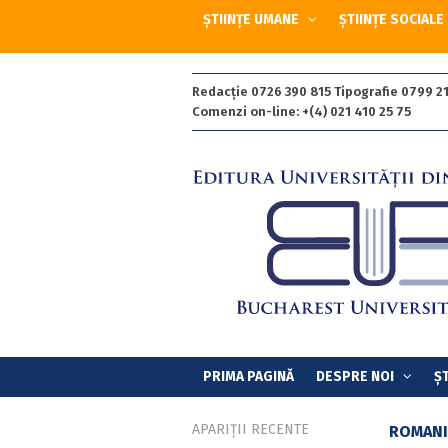
ȘTIINȚE UMANE
ȘTIINȚE SOCIALE
Redacție 0726 390 815 Tipografie 0799 21
Comenzi on-line: +(4) 021 410 25 75
PRIMA PAGINĂ
DESPRE NOI
ȘT
APARIȚII RECENTE
ROMANI