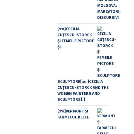
[:ro]CECILIA
CUŢESCU-STORCK
ŞI FEMEILE PICTORE
ŞI
SCULPTORE[:en]CECILIA
CUŢESCU-STORCK AND THE
WOMEN PAINTERS AND
SCULPTORS[:]
[:ro]VERMONT ȘI
FARMECUL BELLE