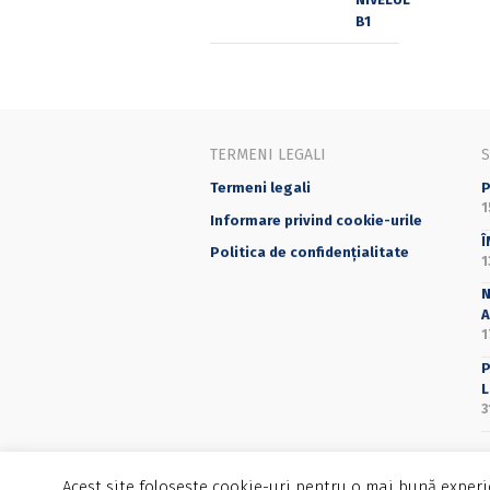
TERMENI LEGALI
Termeni legali
P
1
Informare privind cookie-urile
Î
Politica de confidențialitate
1
N
A
1
P
L
3
Acest site folosește cookie-uri pentru o mai bună experie
©2025 Editura Universității din București - 