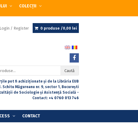
ULUI
COLECȚII
Login / Register
0 produse /
0,00
lei
Caută
țile pot fi achiziționate și de la Librăria EUB
. Schitu Măgureanu nr. 9, sector 1, București
acultății de Sociologie și Asistență Socială -
Contact:
+4 0760 013 746
CESS
CONTACT