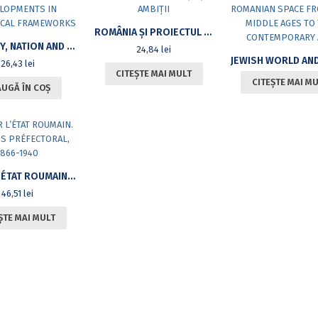
ROMÂNIA ȘI PROIECTUL EUROPEAN. DISFUNCȚII ȘI AMBIȚII
IDEOLOGY, NATION AND MODERNIZATION: ROMANIAN DEVELOPMENTS IN THEORETICAL FRAMEWORKS
24,84
lei
26,43
lei
CITEȘTE MAI MULT
CITEȘTE MAI M
UGĂ ÎN COȘ
SERVIR L’ÉTAT ROUMAIN. LE CORPS PRÉFECTORAL, 1866-1940
46,51
lei
ȘTE MAI MULT