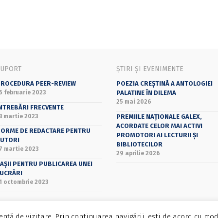
SUPORT
ȘTIRI ȘI EVENIMENTE
ROCEDURA PEER-REVIEW
POEZIA CREȘTINĂ A ANTOLOGIEI
5 februarie 2023
PALATINE ÎN DILEMA
25 mai 2026
NTREBĂRI FRECVENTE
3 martie 2023
PREMIILE NAȚIONALE GALEX,
ACORDATE CELOR MAI ACTIVI
ORME DE REDACTARE PENTRU
PROMOTORI AI LECTURII ȘI
UTORI
BIBLIOTECILOR
7 martie 2023
29 aprilie 2026
AȘII PENTRU PUBLICAREA UNEI
UCRĂRI
1 octombrie 2023
nță de vizitare. Prin continuarea navigării, ești de acord cu mod
Bucharest University Press