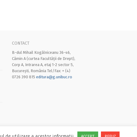
CONTACT
B-dul Mihail Kogălniceanu 36-46,
Cămin A (curtea Facultății de Drept),
Corp A, Intrarea A, etaj 1-2 sector 5,
București, România Tel/Fax: + (4)
0726 390 815
editura@g.unibuc.ro
ul de utilizare a acestor informații.
ACCEPT
REFUZ