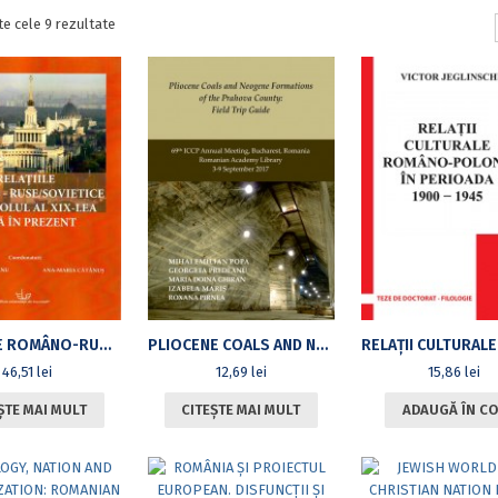
Sortat
te cele 9 rezultate
după
cele
mai
recente
RELAȚIILE ROMÂNO-RUSE/SOVIETICE DIN SECOLUL AL XIX-LEA PÂNĂ ÎN PREZENT
PLIOCENE COALS AND NEOGENE FORMATIONS OF THE PRAHOVA COUNTY: FIELD TRIP GUIDE – 69TH ICCP ANNUAL MEETING, BUCHAREST, ROMANIA – ROMANIAN ACADEMY LIBRARY, 3-9 SEPTEMBER 2017
46,51
lei
12,69
lei
15,86
lei
ȘTE MAI MULT
CITEȘTE MAI MULT
ADAUGĂ ÎN CO