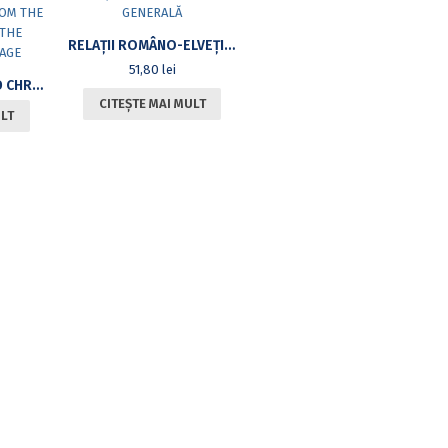
RELAȚII ROMÂNO-ELVEȚIENE. BIBLIOGRAFIE GENERALĂ
51,80
lei
JEWISH WORLD AND CHRISTIAN NATION IN THE ROMANIAN SPACE FROM THE MIDDLE AGES TO THE CONTEMPORARY AGE
CITEȘTE MAI MULT
ULT