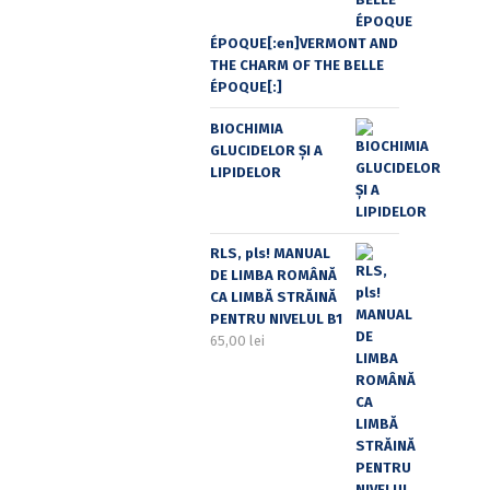
ÉPOQUE[:en]VERMONT AND
THE CHARM OF THE BELLE
ÉPOQUE[:]
BIOCHIMIA
GLUCIDELOR ȘI A
LIPIDELOR
RLS, pls! MANUAL
DE LIMBA ROMÂNĂ
CA LIMBĂ STRĂINĂ
PENTRU NIVELUL B1
65,00
lei