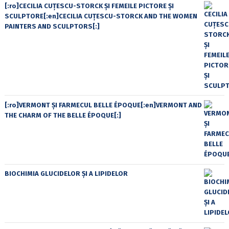
[:ro]CECILIA CUŢESCU-STORCK ŞI FEMEILE PICTORE ŞI
SCULPTORE[:en]CECILIA CUŢESCU-STORCK AND THE WOMEN
PAINTERS AND SCULPTORS[:]
[:ro]VERMONT ȘI FARMECUL BELLE ÉPOQUE[:en]VERMONT AND
THE CHARM OF THE BELLE ÉPOQUE[:]
BIOCHIMIA GLUCIDELOR ȘI A LIPIDELOR