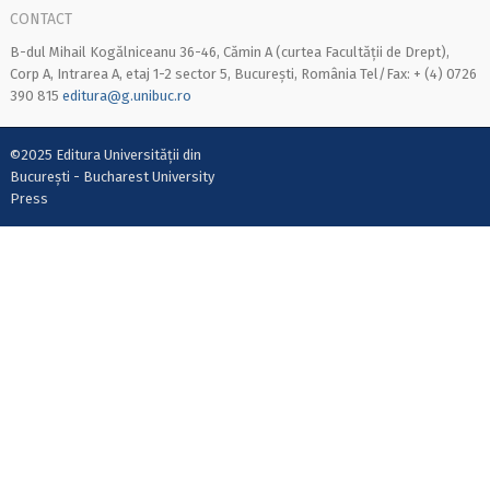
CONTACT
B-dul Mihail Kogălniceanu 36-46, Cămin A (curtea Facultății de Drept),
Corp A, Intrarea A, etaj 1-2 sector 5, București, România Tel/Fax: + (4) 0726
390 815
editura@g.unibuc.ro
©2025 Editura Universității din
București - Bucharest University
Press