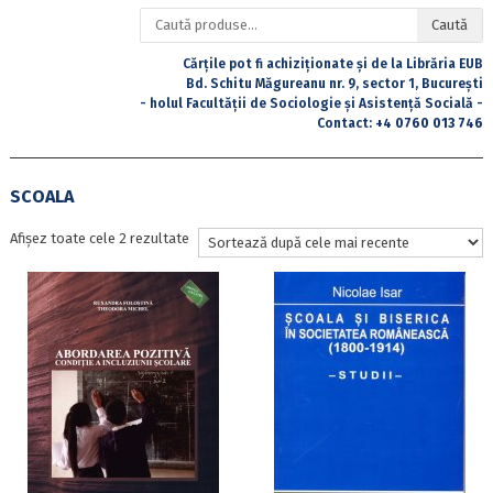
Caută
Caută
după:
Cărțile pot fi achiziționate și de la Librăria EUB
Bd. Schitu Măgureanu nr. 9, sector 1, București
- holul Facultății de Sociologie și Asistență Socială -
Contact:
+4 0760 013 746
SCOALA
Sortat
Afișez toate cele 2 rezultate
după
cele
mai
recente