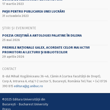
17 martie 2023
PAȘII PENTRU PUBLICAREA UNEI LUCRĂRI
31 octombrie 2023
ȘTIRI ȘI EVENIMENTE
POEZIA CREȘTINĂ A ANTOLOGIEI PALATINE ÎN DILEMA
25 mai 2026
PREMIILE NAȚIONALE GALEX, ACORDATE CELOR MAI ACTIVI
PROMOTORI AI LECTURII ȘI BIBLIOTECILOR
29 aprilie 2026
CONTACT
B-dul Mihail Kogălniceanu 36-46, Cămin A (curtea Facultății de Drept),
Corp A, Intrarea A, etaj 1-2 sector 5, București, România Tel/Fax: + (4) 0726
390 815
editura@g.unibuc.ro
©2025 Editura Universității din
București - Bucharest University
Press