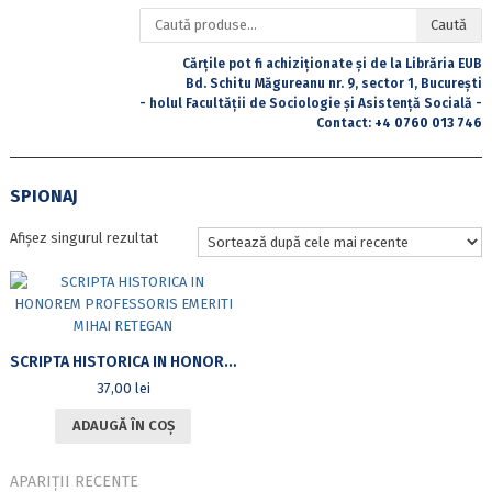
Caută
Caută
după:
Cărțile pot fi achiziționate și de la Librăria EUB
Bd. Schitu Măgureanu nr. 9, sector 1, București
- holul Facultății de Sociologie și Asistență Socială -
Contact:
+4 0760 013 746
SPIONAJ
Afișez singurul rezultat
SCRIPTA HISTORICA IN HONOREM PROFESSORIS EMERITI MIHAI RETEGAN
37,00
lei
ADAUGĂ ÎN COȘ
APARIȚII RECENTE