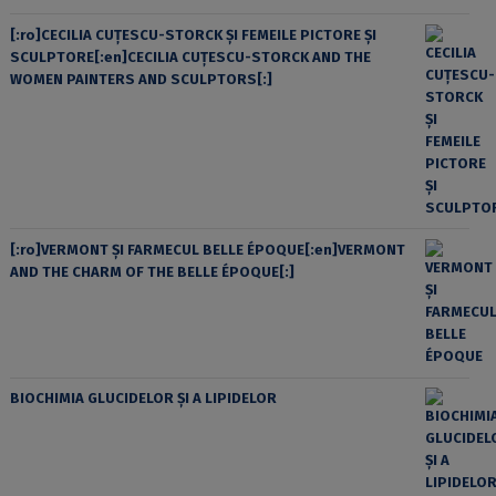
[:ro]CECILIA CUŢESCU-STORCK ŞI FEMEILE PICTORE ŞI
SCULPTORE[:en]CECILIA CUŢESCU-STORCK AND THE
WOMEN PAINTERS AND SCULPTORS[:]
[:ro]VERMONT ȘI FARMECUL BELLE ÉPOQUE[:en]VERMONT
AND THE CHARM OF THE BELLE ÉPOQUE[:]
BIOCHIMIA GLUCIDELOR ȘI A LIPIDELOR