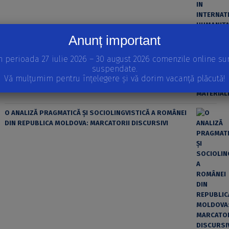
Anunț important
ȘTIINȚA MODERNĂ ȘI MATERIALISMUL
n perioada 27 iulie 2026 – 30 august 2026 comenzile online su
suspendate.
Vă mulțumim pentru înțelegere și vă dorim vacanță plăcută!
O ANALIZĂ PRAGMATICĂ ȘI SOCIOLINGVISTICĂ A ROMÂNEI
DIN REPUBLICA MOLDOVA: MARCATORII DISCURSIVI