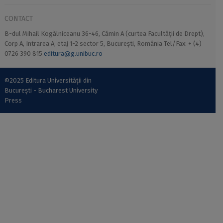
CONTACT
B-dul Mihail Kogălniceanu 36-46, Cămin A (curtea Facultății de Drept),
Corp A, Intrarea A, etaj 1-2 sector 5, București, România Tel/Fax: + (4)
0726 390 815
editura@g.unibuc.ro
©2025 Editura Universității din
București - Bucharest University
Press