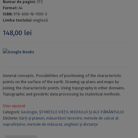
Numar de pagini:
372
Format:
A4
ISBN:
978-606-16-1100-3
Limba textului:
engleză
148,00
lei
Google Books
General concepts. Possibilities of positioning of the characteristic
points on the surface of the earth. Drawing up plans and maps by
joining the characteristic points. Using topography in other domains.
Topographic and geodetic data processing by statistical methods.
Stoc epuizat
Categorii:
Geologie
,
ȘTIINȚELE VIEȚII, MEDIULUI ȘI ALE PĂMÂNTULUI
Etichete:
hărţi şi planuri
,
măsurători terestre
,
metode de calcul al
suprafețelor
,
metode de măsurat
,
unghiuri şi distanţe