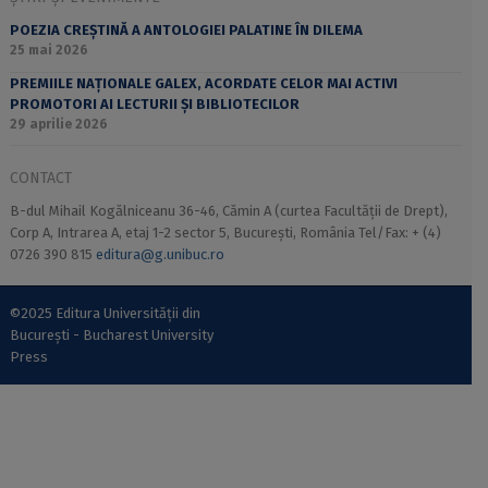
POEZIA CREȘTINĂ A ANTOLOGIEI PALATINE ÎN DILEMA
25 mai 2026
PREMIILE NAȚIONALE GALEX, ACORDATE CELOR MAI ACTIVI
PROMOTORI AI LECTURII ȘI BIBLIOTECILOR
29 aprilie 2026
CONTACT
B-dul Mihail Kogălniceanu 36-46, Cămin A (curtea Facultății de Drept),
Corp A, Intrarea A, etaj 1-2 sector 5, București, România Tel/Fax: + (4)
0726 390 815
editura@g.unibuc.ro
©2025 Editura Universității din
București - Bucharest University
Press