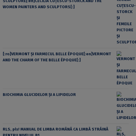
SCULPTORE[:en]CECILIA CUŢESCU-STORCK AND THE
WOMEN PAINTERS AND SCULPTORS[:]
[:ro]VERMONT ȘI FARMECUL BELLE ÉPOQUE[:en]VERMONT
AND THE CHARM OF THE BELLE ÉPOQUE[:]
BIOCHIMIA GLUCIDELOR ȘI A LIPIDELOR
RLS, pls! MANUAL DE LIMBA ROMÂNĂ CA LIMBĂ STRĂINĂ
PENTRU NIVELUL B1