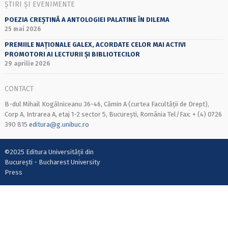
ȘTIRI ȘI EVENIMENTE
POEZIA CREȘTINĂ A ANTOLOGIEI PALATINE ÎN DILEMA
25 mai 2026
PREMIILE NAȚIONALE GALEX, ACORDATE CELOR MAI ACTIVI
PROMOTORI AI LECTURII ȘI BIBLIOTECILOR
29 aprilie 2026
CONTACT
B-dul Mihail Kogălniceanu 36-46, Cămin A (curtea Facultății de Drept),
Corp A, Intrarea A, etaj 1-2 sector 5, București, România Tel/Fax: + (4) 0726
390 815
editura@g.unibuc.ro
©2025 Editura Universității din
București - Bucharest University
Press