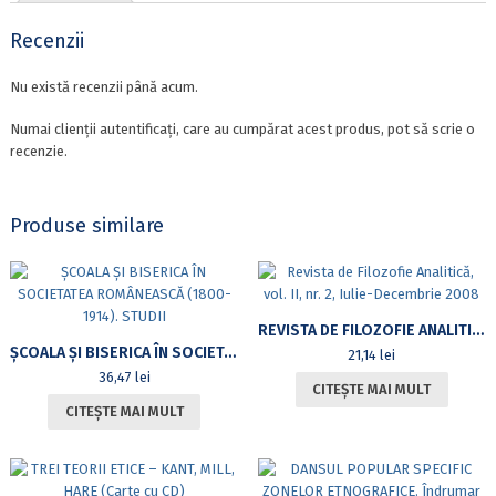
COPII
DIAGNOSTICAŢI
Recenzii
CU
TULBURĂRI
Nu există recenzii până acum.
DIN
SPECTRUL
Numai clienții autentificați, care au cumpărat acest produs, pot să scrie o
AUTISMULUI
recenzie.
Produse similare
REVISTA DE FILOZOFIE ANALITICĂ, VOL. II, NR. 2, IULIE-DECEMBRIE 2008
ȘCOALA ȘI BISERICA ÎN SOCIETATEA ROMÂNEASCĂ (1800-1914). STUDII
21,14
lei
36,47
lei
CITEȘTE MAI MULT
CITEȘTE MAI MULT