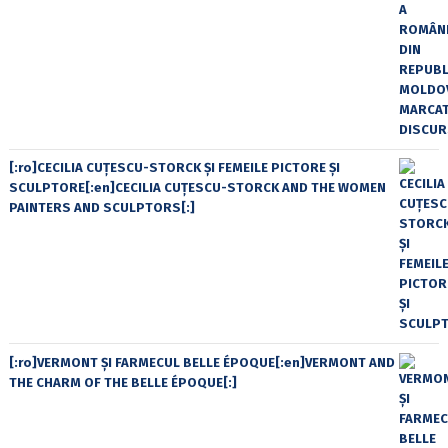
[:ro]CECILIA CUŢESCU-STORCK ŞI FEMEILE PICTORE ŞI
SCULPTORE[:en]CECILIA CUŢESCU-STORCK AND THE WOMEN
PAINTERS AND SCULPTORS[:]
[:ro]VERMONT ȘI FARMECUL BELLE ÉPOQUE[:en]VERMONT AND
THE CHARM OF THE BELLE ÉPOQUE[:]