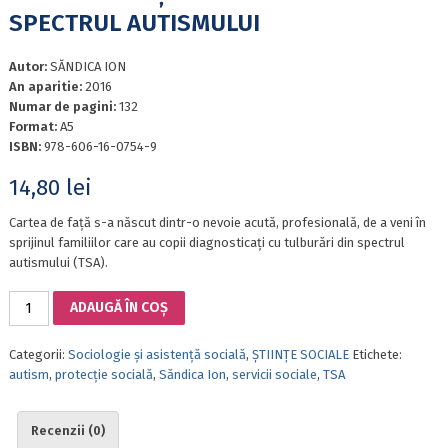
SPECTRUL AUTISMULUI
Autor:
SĂNDICA ION
An aparitie:
2016
Numar de pagini:
132
Format:
A5
ISBN:
978-606-16-0754-9
14,80
lei
Cartea de față s-a născut dintr-o nevoie acută, profesională, de a veni în
sprijinul familiilor care au copii diagnosticaţi cu tulburări din spectrul
autismului (TSA).
Cantitate
ADAUGĂ ÎN COȘ
IDENTIFICAREA
NEVOILOR
Categorii:
Sociologie și asistență socială
,
ȘTIINȚE SOCIALE
Etichete:
ÎN
autism
,
protecţie socială
,
Săndica Ion
,
servicii sociale
,
TSA
RÂNDUL
FAMILIILOR
CARE
Recenzii (0)
AU