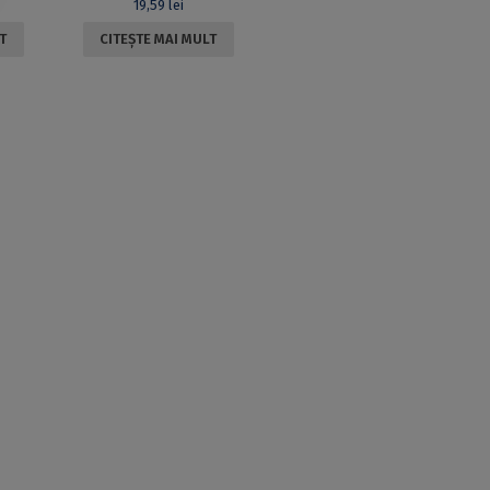
19,59
lei
T
CITEȘTE MAI MULT