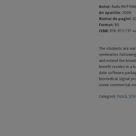
Autor:
Radu MUTIHA
An aparitie:
2008
Numar de pagini:
2
Format:
B5
ISBN:
978-973-737-4
The students are war
seminaries following
and extend the knowl
benefit resides in a
date software packa
biomedical signal pr
some commercial one
Categorii:
Fizică
,
ȘTI