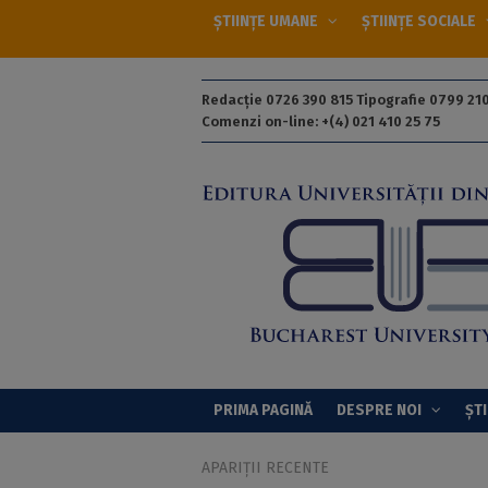
ȘTIINȚE UMANE
ȘTIINȚE SOCIALE
Redacție 0726 390 815 Tipografie 0799 210
Comenzi on-line: +(4) 021 410 25 75
PRIMA PAGINĂ
DESPRE NOI
ȘTI
APARIȚII RECENTE