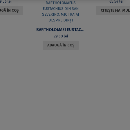
19,56
lei
65,54
lei
GĂ ÎN COȘ
CITEȘTE MAI MUL
BARTHOLOMAEI EUSTACHII SANCTOSEVERINATIS LIBELLUS DE DENTIBUS = BARTHOLOMAEUS EUSTACHIUS DIN SAN SEVERINO, MIC TRATAT DESPRE DINŢI
29,60
lei
ADAUGĂ ÎN COȘ