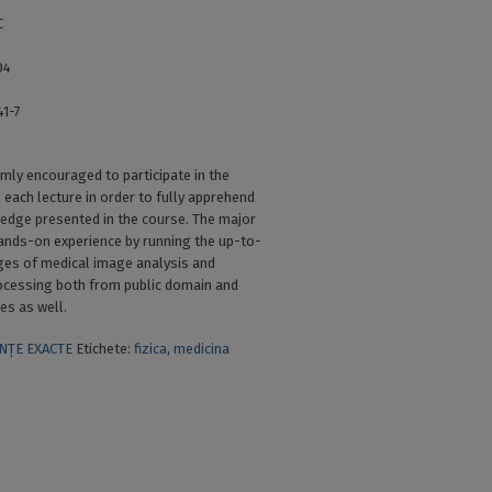
C
04
41-7
mly encouraged to participate in the
 each lecture in order to fully apprehend
edge presented in the course. The major
 hands-on experience by running the up-to-
ges of medical image analysis and
ocessing both from public domain and
s as well.
INȚE EXACTE
Etichete:
fizica
,
medicina