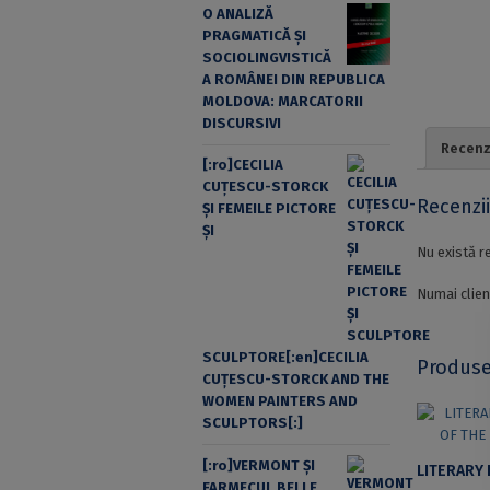
O ANALIZĂ
PRAGMATICĂ ȘI
SOCIOLINGVISTICĂ
A ROMÂNEI DIN REPUBLICA
MOLDOVA: MARCATORII
DISCURSIVI
Recenzi
[:ro]CECILIA
CUŢESCU-STORCK
Recenzi
ŞI FEMEILE PICTORE
ŞI
Nu există r
Numai clien
SCULPTORE[:en]CECILIA
Produse
CUŢESCU-STORCK AND THE
WOMEN PAINTERS AND
SCULPTORS[:]
[:ro]VERMONT ȘI
FARMECUL BELLE