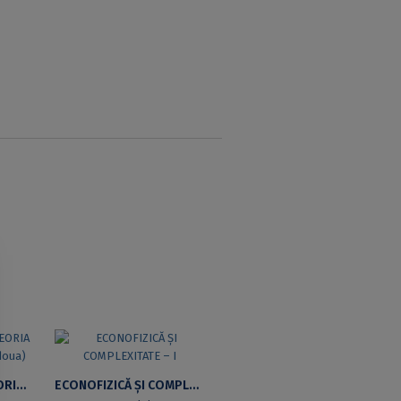
FUNDAMENTE DE TEORIA NUCLEULUI (EDIȚIA A DOUA)
ECONOFIZICĂ ȘI COMPLEXITATE – I