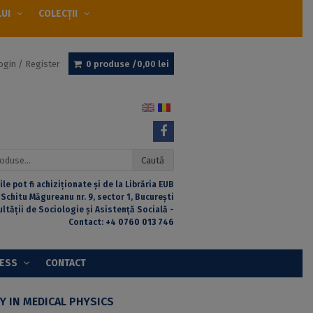
LUI
COLECȚII
ogin / Register
0 produse /
0,00
lei
Caută
ile pot fi achiziționate și de la Librăria EUB
 Schitu Măgureanu nr. 9, sector 1, București
ultății de Sociologie și Asistență Socială -
Contact:
+4 0760 013 746
CESS
CONTACT
Y IN MEDICAL PHYSICS