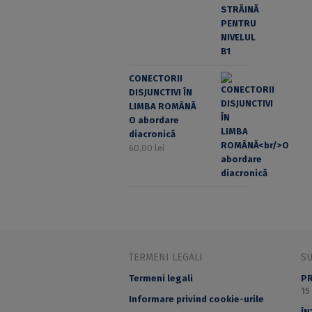
CONECTORII
DISJUNCTIVI ÎN
LIMBA ROMÂNĂ
O abordare
diacronică
60,00
lei
TERMENI LEGALI
S
Termeni legali
PR
15
Informare privind cookie-urile