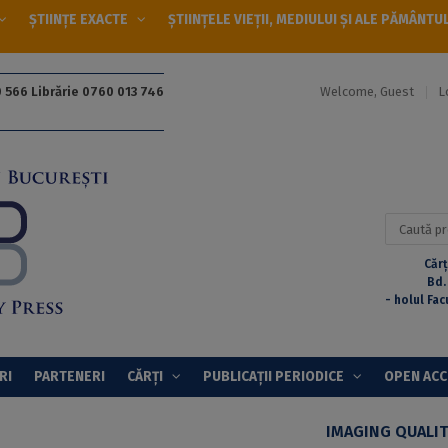
ȘTIINȚE EXACTE
ȘTIINȚELE VIEȚII, MEDIULUI ȘI ALE PĂMÂNTU
Welcome, Guest
L
 566 Librărie 0760 013 746
Caută
după:
Cărț
Bd.
- holul Fac
RI
PARTENERI
CĂRȚI
PUBLICAȚII PERIODICE
OPEN AC
IMAGING QUALIT