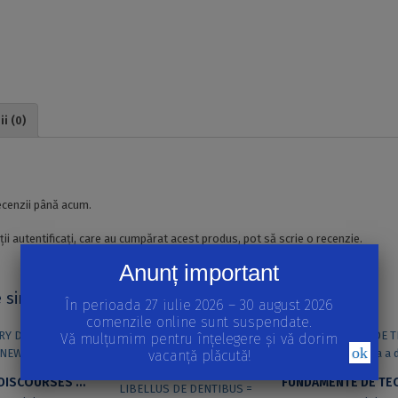
i (0)
i
ecenzii până acum.
ții autentificați, care au cumpărat acest produs, pot să scrie o recenzie.
Anunț important
 similare
În perioada 27 iulie 2026 – 30 august 2026
comenzile online sunt suspendate.
Vă mulțumim pentru înțelegere și vă dorim
ok
vacanță plăcută!
LITERARY DISCOURSES OF THE NEW PHYSICS