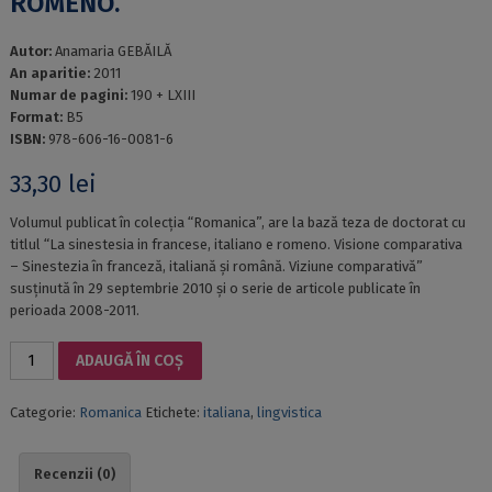
ROMENO.
Autor:
Anamaria GEBĂILĂ
An aparitie:
2011
Numar de pagini:
190 + LXIII
Format:
B5
ISBN:
978-606-16-0081-6
33,30
lei
Volumul publicat în colecția “Romanica”, are la bază teza de doctorat cu
titlul “La sinestesia in francese, italiano e romeno. Visione comparativa
– Sinestezia în franceză, italiană și română. Viziune comparativă”
susținută în 29 septembrie 2010 și o serie de articole publicate în
perioada 2008-2011.
Cantitate
ADAUGĂ ÎN COȘ
INTRECCI
DEI
Categorie:
Romanica
Etichete:
italiana
,
lingvistica
SENSI
E
INTRECCI
Recenzii (0)
DELLE