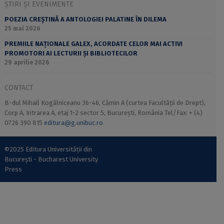
ȘTIRI ȘI EVENIMENTE
POEZIA CREȘTINĂ A ANTOLOGIEI PALATINE ÎN DILEMA
25 mai 2026
PREMIILE NAȚIONALE GALEX, ACORDATE CELOR MAI ACTIVI
PROMOTORI AI LECTURII ȘI BIBLIOTECILOR
29 aprilie 2026
CONTACT
B-dul Mihail Kogălniceanu 36-46, Cămin A (curtea Facultății de Drept),
Corp A, Intrarea A, etaj 1-2 sector 5, București, România Tel/Fax: + (4)
0726 390 815
editura@g.unibuc.ro
©2025 Editura Universității din
București - Bucharest University
Press