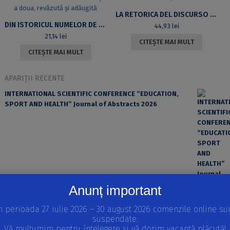
LA RETORICA DEL DISCURSO EN LA OBRA DE ENRIQUE VILA-MATAS
DIN ISTORICUL NUMELOR DE MONEDE ÎN LIMBA ROMÂNĂ. EDIȚIA A DOUA, REVĂZUTĂ ȘI ADĂUGITĂ
44,93
lei
21,14
lei
CITEȘTE MAI MULT
CITEȘTE MAI MULT
APARIȚII RECENTE
INTERNATIONAL SCIENTIFIC CONFERENCE “EDUCATION,
SPORT AND HEALTH” Journal of Abstracts 2026
Anunț important
n perioada 27 iulie 2026 – 30 august 2026 comenzile online su
suspendate.
EROAREA ȘI FACTORUL UMAN ÎN PRACTICA MEDICALĂ
Vă mulțumim pentru înțelegere și vă dorim vacanță plăcută!