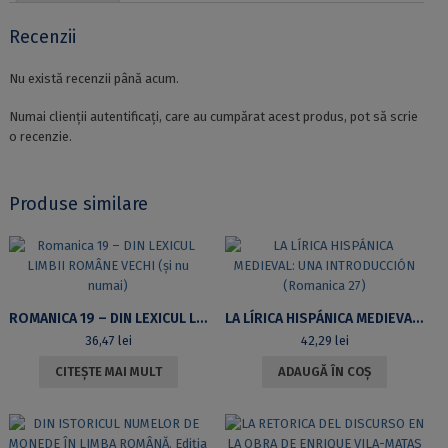
PAROLE.
Visione
Recenzii
comparativa
sulla
Nu există recenzii până acum.
sinestesia
in
Numai clienții autentificați, care au cumpărat acest produs, pot să scrie
francese,
o recenzie.
italiano
e
romeno.
Produse similare
ROMANICA 19 – DIN LEXICUL LIMBII ROMÂNE VECHI (ŞI NU NUMAI)
LA LÍRICA HISPÁNICA MEDIEVAL: UNA INTRODUCCIÓN (ROMANICA 27)
36,47
lei
42,29
lei
CITEȘTE MAI MULT
ADAUGĂ ÎN COȘ