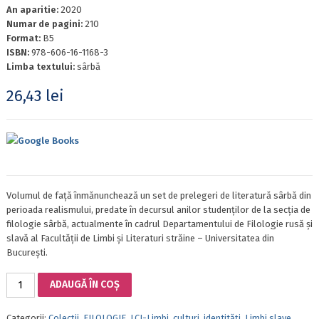
An aparitie:
2020
Numar de pagini:
210
Format:
B5
ISBN:
978-606-16-1168-3
Limba textului:
sârbă
26,43
lei
Google Books
Volumul de față înmănunchează un set de prelegeri de literatură sârbă din
perioada realismului, predate în decursul anilor studenților de la secția de
filologie sârbă, actualmente în cadrul Departamentului de Filologie rusă și
slavă al Facultății de Limbi și Literaturi străine – Universitatea din
București.
Cantitate
ADAUGĂ ÎN COȘ
ISTORIA
LITERATURII
Categorii:
Colecții
,
FILOLOGIE
,
LCI-Limbi, culturi, identități
,
Limbi slave