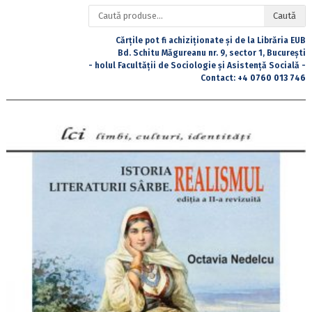
Caută
Caută
după:
Cărțile pot fi achiziționate și de la Librăria EUB
Bd. Schitu Măgureanu nr. 9, sector 1, București
- holul Facultății de Sociologie și Asistență Socială -
Contact:
+4 0760 013 746