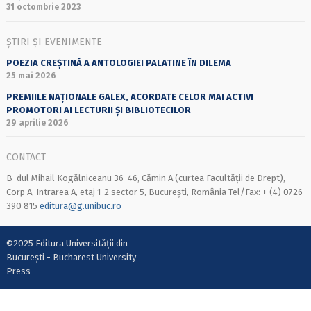
31 octombrie 2023
ȘTIRI ȘI EVENIMENTE
POEZIA CREȘTINĂ A ANTOLOGIEI PALATINE ÎN DILEMA
25 mai 2026
PREMIILE NAȚIONALE GALEX, ACORDATE CELOR MAI ACTIVI
PROMOTORI AI LECTURII ȘI BIBLIOTECILOR
29 aprilie 2026
CONTACT
B-dul Mihail Kogălniceanu 36-46, Cămin A (curtea Facultății de Drept),
Corp A, Intrarea A, etaj 1-2 sector 5, București, România Tel/Fax: + (4) 0726
390 815
editura@g.unibuc.ro
©2025 Editura Universității din
București - Bucharest University
Press