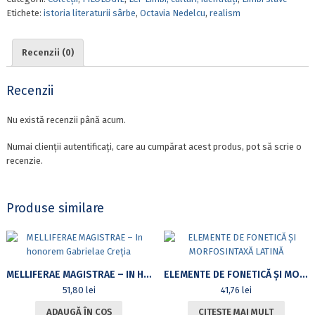
SÂRBE.
Etichete:
istoria literaturii sârbe
,
Octavia Nedelcu
,
realism
REALISMUL.
Ed.
a
Recenzii (0)
II-
a
revizuită
Recenzii
Nu există recenzii până acum.
Numai clienții autentificați, care au cumpărat acest produs, pot să scrie o
recenzie.
Produse similare
MELLIFERAE MAGISTRAE – IN HONOREM GABRIELAE CREȚIA
ELEMENTE DE FONETICĂ ȘI MORFOSINTAXĂ LATINĂ
51,80
lei
41,76
lei
ADAUGĂ ÎN COȘ
CITEȘTE MAI MULT