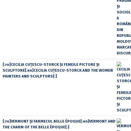
[:ro]CECILIA CUŢESCU-STORCK ŞI FEMEILE PICTORE ŞI
SCULPTORE[:en]CECILIA CUŢESCU-STORCK AND THE WOMEN
PAINTERS AND SCULPTORS[:]
[:ro]VERMONT ȘI FARMECUL BELLE ÉPOQUE[:en]VERMONT AND
THE CHARM OF THE BELLE ÉPOQUE[:]