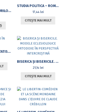
STUDIA POLITICA – ROMANIAN POLITICAL SCIENCE REVIEW, VOL. XV, NR. 3/2015
REALIZAREA GRUPURILOR CONSONANTICE ALE LIMBII ELENE DE CĂTRE ADULŢI VORBITORI NATIVI AI LIMBII ROMÂNE
17,44
lei
CITEȘTE MAI MULT
Ș
R CU APLICAŢII ÎN STATISTICĂ
BISERICA ŞI BISERICILE. MODELE ECLESIOLOGICE ORTODOXE ÎN PERSPECTIVĂ INTERCREŞTINĂ
ULT
21,14
lei
CITEȘTE MAI MULT