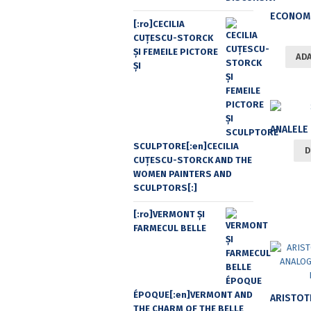
[:ro]CECILIA
CUŢESCU-STORCK
ŞI FEMEILE PICTORE
ADA
ŞI
SCULPTORE[:en]CECILIA
D
CUŢESCU-STORCK AND THE
WOMEN PAINTERS AND
SCULPTORS[:]
[:ro]VERMONT ȘI
FARMECUL BELLE
ÉPOQUE[:en]VERMONT AND
THE CHARM OF THE BELLE