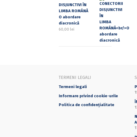
DISJUNCTIVI ÎN
LIMBA ROMÂNĂ
O abordare
diacronică
60,00
lei
TERMENI LEGALI
Termeni legali
P
1
Informare privind cookie-urile
Î
Politica de confidențialitate
1
N
A
1