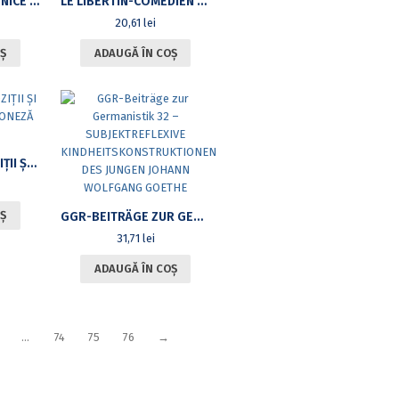
PROCEDEE OMOFONICE ŞI ALTE STRUCTURI DE REPETIŢIE ÎN POEZIA OVIDIANĂ A EXILULUI
LE LIBERTIN-COMÉDIEN ET LA SCÈNE MONDAINE DANS L’ŒUVRE DE CLAUDE CRÉBILLON
20,61
lei
Ș
ADAUGĂ ÎN COȘ
TIPURI DE PROPOZIŢII ŞI FRAZE ÎN LIMBA JAPONEZĂ VOL. I
Ș
GGR-BEITRÄGE ZUR GERMANISTIK 32 – SUBJEKTREFLEXIVE KINDHEITSKONSTRUKTIONEN DES JUNGEN JOHANN WOLFGANG GOETHE
31,71
lei
ADAUGĂ ÎN COȘ
…
74
75
76
→