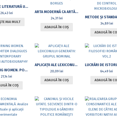
STUDII DE LITERATURĂ UNIVERSALĂ ŞI COMPARATĂ
ARTA MODERNĂ CA ARTĂ A MEMORIEI: ELIADE ŞI BORGES
26,43
lei
24,31
lei
ȘTE MAI MULT
34,89
lei
ADAUGĂ ÎN COȘ
ADAUGĂ ÎN CO
APLICAŢII ALE LEXICONULUI GENERATIV: GRUPUL NOMINAL
MOURNING WOMEN. POST-MORTEM DIALOGUES IN CONTEMPORARY AMERICAN AUTOBIOGRAPHY
20,09
lei
64,49
lei
21,14
lei
ADAUGĂ ÎN COȘ
ADAUGĂ ÎN CO
UGĂ ÎN COȘ