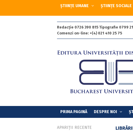
ȘTIINȚE UMANE
ȘTIINȚE SOCIALE
Redacție 0726 390 815 Tipografie 0799 21
Comenzi on-line: +(4) 021 410 25 75
PRIMA PAGINĂ
DESPRE NOI
ȘT
APARIȚII RECENTE
LIBRĂRI