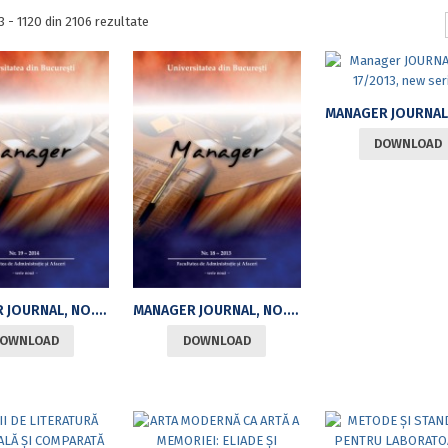
Sortat
3 - 1120 din 2106 rezultate
după
cele
mai
recente
DOWNLOAD
MANAGER JOURNAL, NO. 19/2014, NEW SERIES
MANAGER JOURNAL, NO. 18/2013, NEW SERIES
OWNLOAD
DOWNLOAD