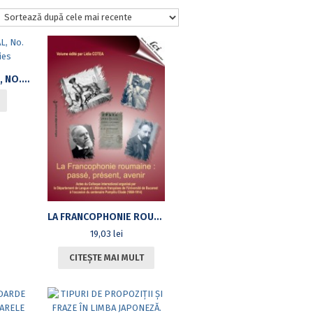
MANAGER JOURNAL, NO. 17/2013, NEW SERIES
LA FRANCOPHONIE ROUMAINE : PASSÉ, PRÉSENT, AVENIR. ACTES DU COLLOQUE INTERNATIONAL – CENTENAIRE POMPILIU ELIADE (1869-1914)
19,03
lei
CITEȘTE MAI MULT