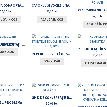
ECONOMIA COMPORTAMENTALĂ. ANALIZE CONCEPTUALE ȘI APLICAȚII EXPERIMENTALE
CANONUL ŞI VOCILE UITATE. SECVENŢE DINTR-O TIPOLOGIE A GÂNDIRII POLITICE ROMÂNEŞTI
37,00
lei
21,67
lei
34,89
lei
UGĂ ÎN COȘ
ADAUGĂ ÎN COȘ
ADAUGĂ ÎN CO
ANALELE UNIVERSITĂȚII DIN BUCUREȘTI. ȘTIINȚE ECONOMICE ȘI ADMINISTRATIVE. 2015 (ONLINE)
OWNLOAD
REPERE – REVISTĂ DE ŞTIINŢELE EDUCAŢIEI, VOL. 9, NR. 1/2015
31,71
lei
DOWNLOAD
CITEȘTE MAI M
GHID DE CONVERSAŢIE ROMÂN-CEH
ARISTOTEL. PROBLEMA ANALOGIEI ŞI FILOSOFIA DONAŢIEI
30,66
lei