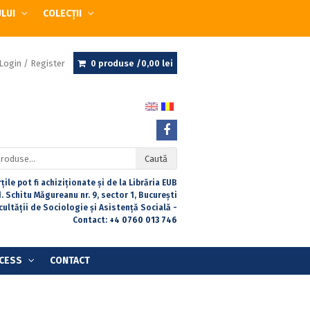
ULUI
COLECȚII
Login / Register
0 produse /
0,00
lei
Caută
țile pot fi achiziționate și de la Librăria EUB
. Schitu Măgureanu nr. 9, sector 1, București
acultății de Sociologie și Asistență Socială -
Contact:
+4 0760 013 746
CESS
CONTACT