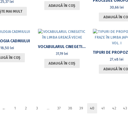
25,37
lei
ADAUGĂ ÎN COȘ
30,66
lei
ȘTE MAI MULT
ADAUGĂ ÎN CO
OGIA CADMIULUI
VOCABULARUL CINEGETIC ÎN LIMBA GREACĂ VECHE
18,50
lei
31,19
lei
UGĂ ÎN COȘ
27,48
lei
ADAUGĂ ÎN COȘ
ADAUGĂ ÎN CO
←
1
2
3
…
37
38
39
40
41
42
43