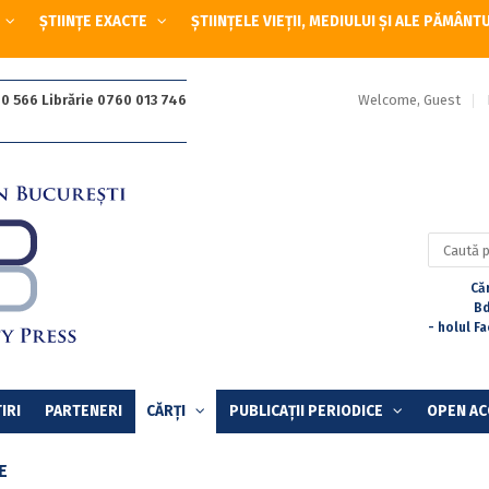
ȘTIINȚE EXACTE
ȘTIINȚELE VIEȚII, MEDIULUI ȘI ALE PĂMÂNT
Welcome, Guest
0 566 Librărie 0760 013 746
Caută
după:
Căr
Bd
- holul F
IRI
PARTENERI
CĂRȚI
PUBLICAȚII PERIODICE
OPEN AC
E