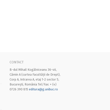
CONTACT
B-dul Mihail Kogălniceanu 36-46,
Cămin A (curtea Facultății de Drept),
Corp A, Intrarea A, etaj 1-2 sector 5,
București, România Tel/Fax: + (4)
0726 390 815
editura@g.unibuc.ro