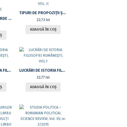
TIPURI DE PROPOZIŢII ŞI FRAZE ÎN LIMBA JAPONEZĂ. VOL. II
METODE ŞI STANDARDE PENTRU LABORATOARELE DE CONTROL MICROBIOLOGIC
22,73
lei
ADAUGĂ ÎN COȘ
Ș
LUCRĂRI DE ISTORIA FILOSOFIEI ROMÂNEŞTI, VOL.2
LUCRĂRI DE ISTORIA FILOSOFIEI ROMÂNEŞTI, VOL.1
32,77
lei
Ș
ADAUGĂ ÎN COȘ